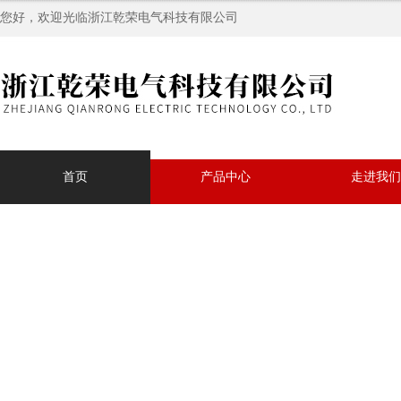
您好，欢迎光临浙江乾荣电气科技有限公司
首页
产品中心
走进我们