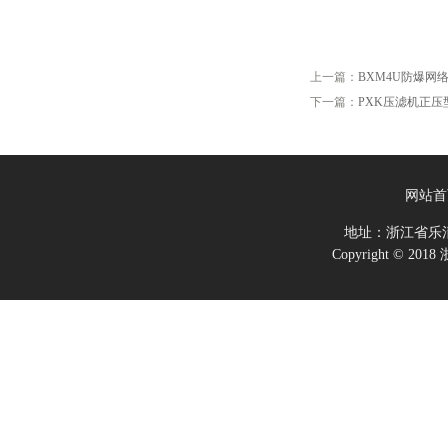
上一篇：
BXM4U防爆网
下一篇：
PXK压滤机正压
网站首
地址：浙江省乐
Copyright ©