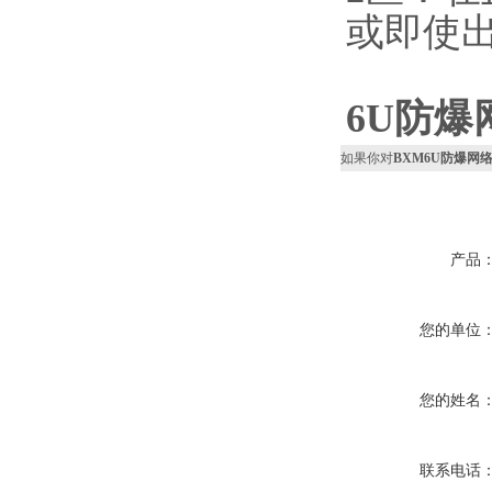
或即使
6U防爆
如果你对
BXM6U防爆网
产品
您的单位
您的姓名
联系电话