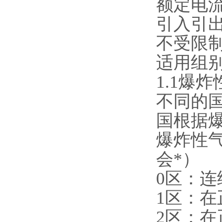
额定电流：
引入引
不受限
适用组
1.1爆
不同的
国根据
爆炸性气
会*）
0区：
1区：
2区：