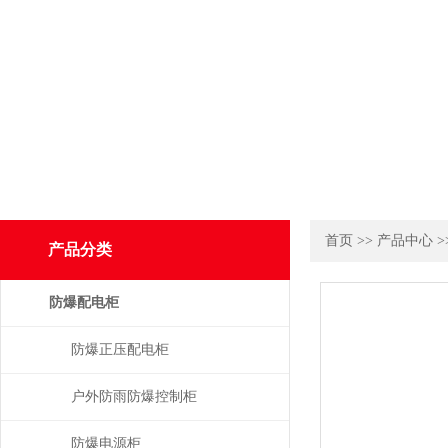
首页
>>
产品中心
>
产品分类
防爆配电柜
防爆正压配电柜
户外防雨防爆控制柜
防爆电源柜