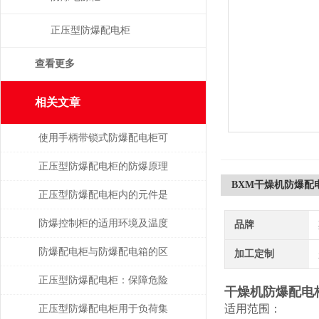
正压型防爆配电柜
查看更多
相关文章
使用手柄带锁式防爆配电柜可
保障安全，提高效率
正压型防爆配电柜的防爆原理
BXM干燥机防爆配
是什么
正压型防爆配电柜内的元件是
如何安装的
防爆控制柜的适用环境及温度
品牌
要求
防爆配电柜与防爆配电箱的区
加工定制
别在那？
正压型防爆配电柜：保障危险
干燥机防爆配电
场所电气安全的利器
适用范围：
正压型防爆配电柜用于负荷集