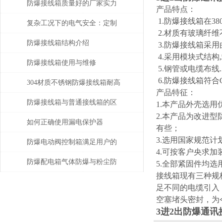
购指南
防爆接线箱质量好的厂家实力
产品特点：
1.防爆接线箱在3
与产品性能解读
复杂工况下的电气安全：定制
2.材质有玻璃纤维
防爆接线箱优质厂家的解决方
防爆接线箱结构介绍
3.防爆接线箱采用
4.采用模块式结构
案
防爆接线箱使用与维修
5.钢管或电缆布线.
6.防爆接线箱符合GB38
304材质不锈钢防爆接线箱耐高
产品特征：
温多少
防爆接线箱与普通接线箱的区
1.本产品外壳选
2.本产品为改进
别在哪?
如何正确使用漏电保护器
有些；
3.选用国家规范
防爆电动阀控制箱满足用户的
4.可按客户央求
技术要求
防爆配电箱气体防爆与粉尘防
5.全部紧固件均选
接线箱现有三种规
爆的差别
足不同的电缆引入
空塞堵头密封，为
3进2出防爆通讯