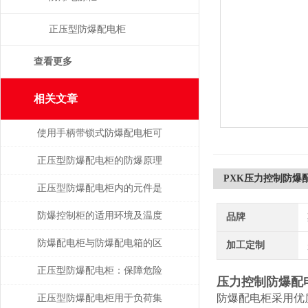
正压型防爆配电柜
查看更多
相关文章
使用手柄带锁式防爆配电柜可
保障安全，提高效率
正压型防爆配电柜的防爆原理
PXK压力控制防爆
是什么
正压型防爆配电柜内的元件是
如何安装的
防爆控制柜的适用环境及温度
品牌
要求
防爆配电柜与防爆配电箱的区
加工定制
别在那？
正压型防爆配电柜：保障危险
压力控制防爆配
场所电气安全的利器
防爆配电柜采用优
正压型防爆配电柜用于负荷集