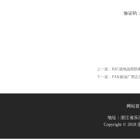
验证码
上一篇：
BZC就地远程防
下一篇：
PXK炼油厂用
网站首
地址：浙江省乐
Copyright ©