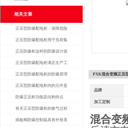
相关文章
正压型防爆配电柜：保障危险
场所电气安全的利器
正压型防爆配电柜用于负荷集
中、回路较多的场合
正压防爆柜这样的防爆设计值
得你拥有！
正压型防爆配电柜满足生产工
艺所需
正压型防爆配电柜的防爆原理
PXK混合变频正压
是什么
正压型防爆配电柜内的元件是
品牌
如何安装的
防爆正压柜功能及结构特点
加工定制
有关正压型防爆柜的换气过程
混合变
介绍
插板阀防爆控制箱具有外形美