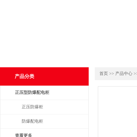
首页
>>
产品中心
>
产品分类
正压型防爆配电柜
正压防爆柜
防爆配电柜
查看更多