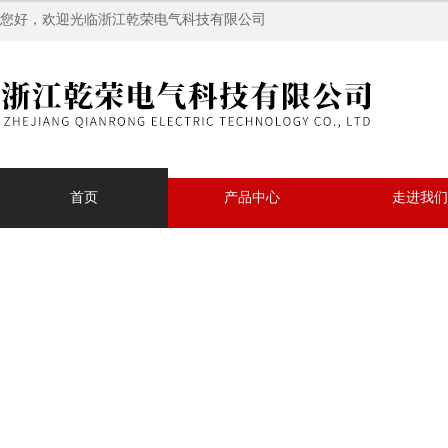
您好，欢迎光临浙江乾荣电气科技有限公司
首页
产品中心
走进我们