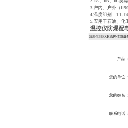
2.ⅡA、ⅡB、Ⅱ
3.户内、户外（IP
4.温度组别：T1-T4/
5.应用干石油、
温控仪防爆配
如果你对
PXK温控仪防爆
产品
您的单位
您的姓名
联系电话