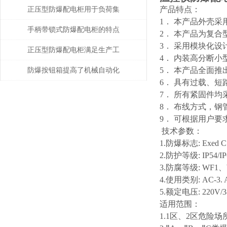
场所电气安全的利器
产品特点：
正压型防爆配电柜用于负荷集
1． 本产品外壳
中、回路较多的场合
手柄带锁式防爆配电柜的特点
2． 本产品为复
3． 采用模块化
和要求说明
正压型防爆配电柜满足生产工
4． 内装高分断
艺所需
5． 本产品全面
防爆按钮箱提高了机械自动化
6． 具有过载、
程度
7． 所有紧固件均
8． 布线方式，
9． 可根据用户要
技术参数：
1.防爆标志: Exed C T
2.防护等级: IP54/IP
3.防腐等级: WF1、
4.使用类别: AC-3. 
5.额定电压: 220V/3
适用范围：
1.1区、2区危险场