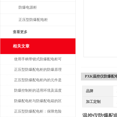
防爆电源柜
正压型防爆配电柜
查看更多
相关文章
使用手柄带锁式防爆配电柜可
保障安全，提高效率
正压型防爆配电柜的防爆原理
PXK温控仪防爆配
是什么
正压型防爆配电柜内的元件是
如何安装的
防爆控制柜的适用环境及温度
品牌
要求
防爆配电柜与防爆配电箱的区
加工定制
别在那？
正压型防爆配电柜：保障危险
温控仪防爆配