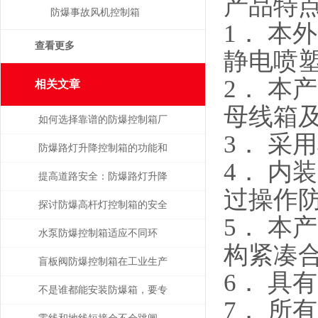
产品特
防爆事故风机控制箱
1． 
查看更多
静电喷
2． 
相关文章
母线箱
如何选择靠谱的防爆控制箱厂
3． 采
家？
防爆路灯升降控制箱的功能和
4． 
优势解析
提高道路安全：防爆路灯升降
过操作
控制箱的重要作用
探讨防爆高杆灯控制箱的安全
5． 
性与实用性
水泵防爆控制箱适应不同环
构紧凑
境，保障安全运行
盲板阀防爆控制箱在工业生产
6． 具
中具有很多的优势
不是谁都能安装防爆箱，要专
7． 所
业人士才行