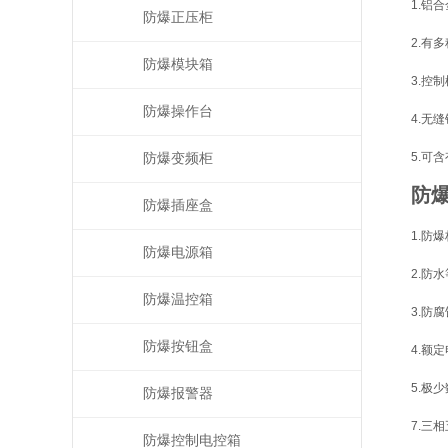
1.铝
防爆正压柜
2.有
防爆模块箱
3.控
防爆操作台
4.无
5.可
防爆变频柜
防
防爆插座盒
1.防爆标
防爆电源箱
2.防水
防爆温控箱
3.防
防爆按钮盒
4.额定
5.极少
防爆报警器
7.三
防爆控制电控箱