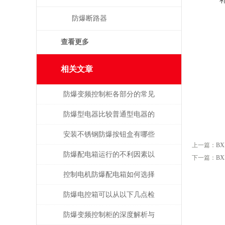
防爆断路器
查看更多
相关文章
防爆变频控制柜各部分的常见
故障及主要原因
防爆型电器比较普通型电器的
优势
安装不锈钢防爆按钮盒有哪些
上一篇：
B
操作？
防爆配电箱运行的不利因素以
下一篇：
B
及应对策略
控制电机防爆配电箱如何选择
合适的保护模式
防爆电控箱可以从以下几点检
查是否老化
防爆变频控制柜的深度解析与