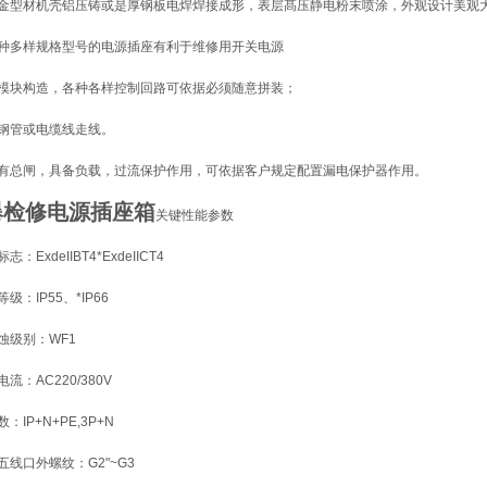
合金型材机壳铝压铸或是厚钢板电焊焊接成形，表层髙压静电粉末喷涂，外观设计美观
多种多样规格型号的电源插座有利于维修用开关电源
制模块构造，各种各样控制回路可依据必须随意拼装；
缝钢管或电缆线走线。
含有总闸，具备负载，过流保护作用，可依据客户规定配置漏电保护器作用。
爆检修电源插座箱
关键性能参数
志：ExdeIIBT4*ExdeIICT4
等级：IP55、*IP66
腐蚀级别：WF1
电流：AC220/380V
数：IP+N+PE,3P+N
相五线口外螺纹：G2"~G3