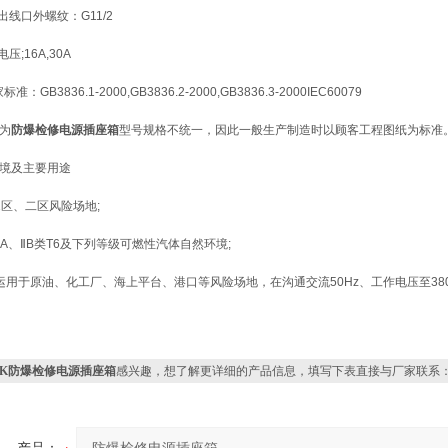
组出线口外螺纹：G11/2
电压;16A,30A
标准：GB3836.1-2000,GB3836.2-2000,GB3836.3-2000IEC60079
为
防爆检修电源插座箱
型号规格不统一，因此一般生产制造时以顾客工程图纸为标准
境及主要用途
1区、二区风险场地;
ⅡA、ⅡB类T6及下列等级可燃性汽体自然环境;
运用于原油、化工厂、海上平台、港口等风险场地，在沟通交流50Hz、工作电压至3
XK防爆检修电源插座箱
感兴趣，想了解更详细的产品信息，填写下表直接与厂家联系