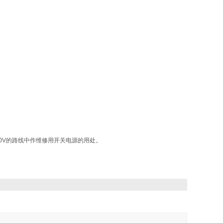
。
80V的路线中作维修用开关电源的用处。
：