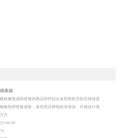
插座箱
爆检修电源插座箱的商品特性铝合金型材机壳铝压铸或是
钢板电焊焊接成形，表层髙压静电粉末喷涂，外观设计美
大方.
25-06-09
76