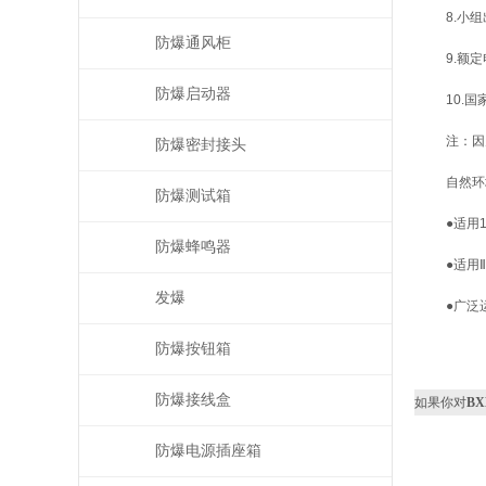
8.小
防爆通风柜
9.额定
防爆启动器
10.国家
注：因
防爆密封接头
自然环
防爆测试箱
●适用
防爆蜂鸣器
●适用
发爆
●广泛
防爆按钮箱
防爆接线盒
如果你对
B
防爆电源插座箱