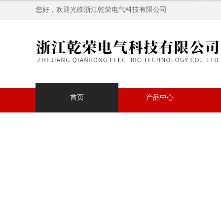
您好，欢迎光临浙江乾荣电气科技有限公司
首页
产品中心