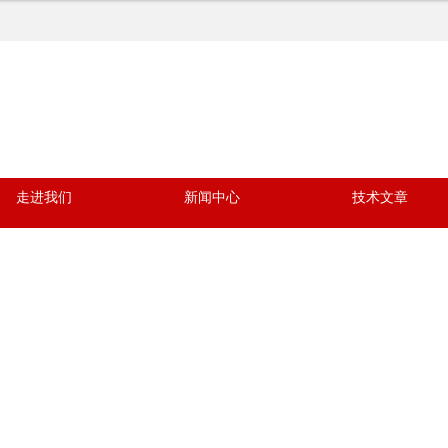
走进我们
新闻中心
技术文章