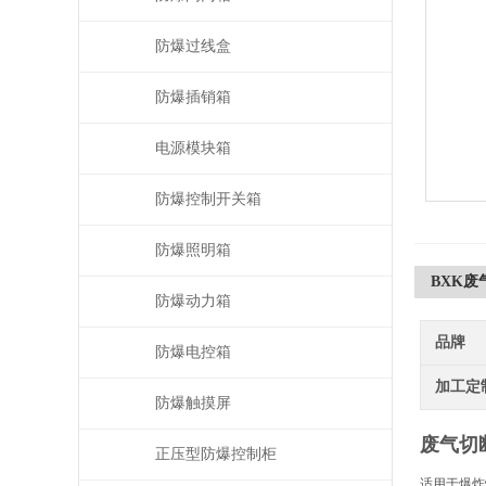
防爆过线盒
防爆插销箱
电源模块箱
防爆控制开关箱
防爆照明箱
BXK
防爆动力箱
品牌
防爆电控箱
加工定
防爆触摸屏
废气切
正压型防爆控制柜
适用于爆炸