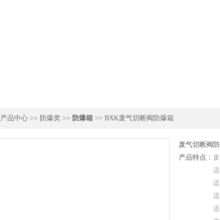
>
产品中心
>>
防爆类
>>
防爆箱
>> BXK废气切断阀防爆箱
废气切断阀防
产品特点：
废
适
适
适
适