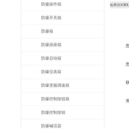
防爆操作箱
如果你对
B
防爆开关箱
防爆箱
防爆插座箱
防爆启动箱
防爆仪表箱
防爆变频调速箱
防爆控制按钮箱
防爆控制按钮
防爆喊话器