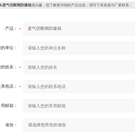
XK废气切断阀防爆箱
感兴趣，想了解更详细的产品信息，填写下表直接与厂家联系：
产品：
您的单位：
您的姓名：
联系电话：
常用邮箱：
省份：