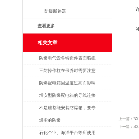
防爆断路器
查看更多
相关文章
防爆电气设备铸造件表面瑕疵
修复
三防操作柱在保养时需要注意
的事项
防爆配电箱因温度过高而影响
使用寿命
增安型防爆配电箱的导线连接
不是谁都能安装防爆箱，要专
上一篇：
B
业人士才行
煤尘的防爆
下一篇：
B
石化企业、海洋平台等所使用