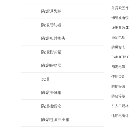
外露紧固件
防爆通风柜
钢管或电缆
防爆启动器
详细参数
废
额定电压：AC
防爆密封接头
防爆标志：Exde
防爆测试箱
ExdeⅡCT6 G
防爆蜂鸣器
额定电流：1
使用类别：AC
发爆
防护等级：I
防爆按钮箱
防腐等级：W
防爆接线盒
引入口规格：G1
适用电缆外径
防爆电源插座箱