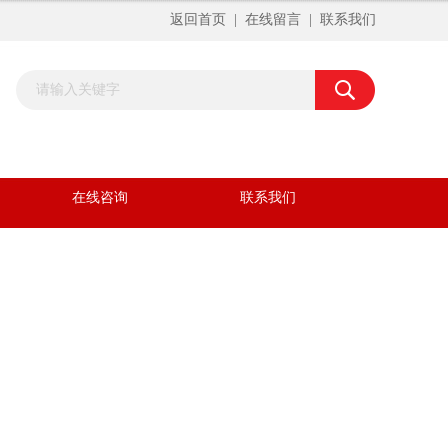
返回首页
|
在线留言
|
联系我们
在线咨询
联系我们