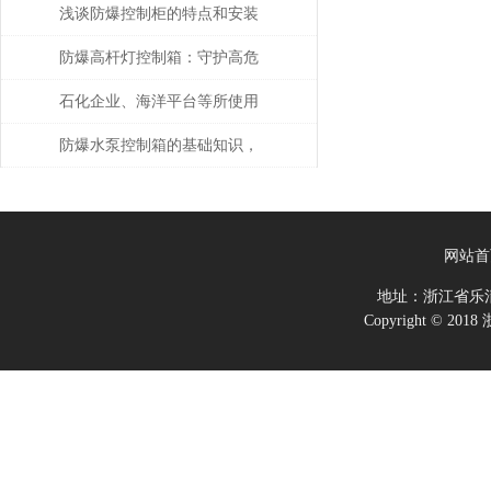
的？一文带你学会
浅谈防爆控制柜的特点和安装
标准
防爆高杆灯控制箱：守护高危
环境的光明中枢
石化企业、海洋平台等所使用
的防爆电气设备注意事项
防爆水泵控制箱的基础知识，
一起来了解一下吧！
网站首
地址：浙江省乐
Copyright ©