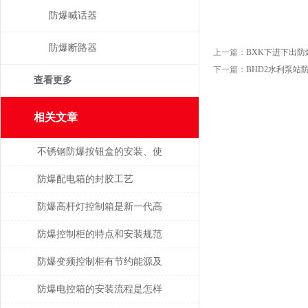
防爆喊话器
防爆断路器
上一篇：
BXK下进下出
下一篇：
BHD2水利泵站
查看更多
相关文章
不锈钢防爆按钮盒的安装、使
用与维修
防爆配电箱的封胶工艺
防爆高杆灯控制箱是新一代高
科技产品
防爆控制柜的特点和安装规范
介绍
防爆变频控制柜有节约能源及
运行成本低等优势
防爆电控箱的安装流程是怎样