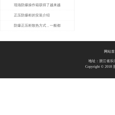
点分析
现场防爆操作箱获得了越来越
广泛的应用
正压防爆柜的安装介绍
防爆正压柜散热方式，一般都
采用哪几种？
网站首
地址：浙江省乐
Copyright ©