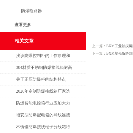
防爆断路器
查看更多
相关文章
上一篇：
BXM工业触摸
下一篇：
BXM塑壳断路
浅谈防爆控制柜的工作原理和
优点
304材质不锈钢防爆接线箱耐高
温多少
关于正压防爆柜的结构特点，
你了解多少呢？
2026年定制防爆接线箱厂家选
购指南
防爆智能电控箱行业应加大力
度发展技术
增安型防爆配电箱的导线连接
不锈钢防爆接线端子分线箱特