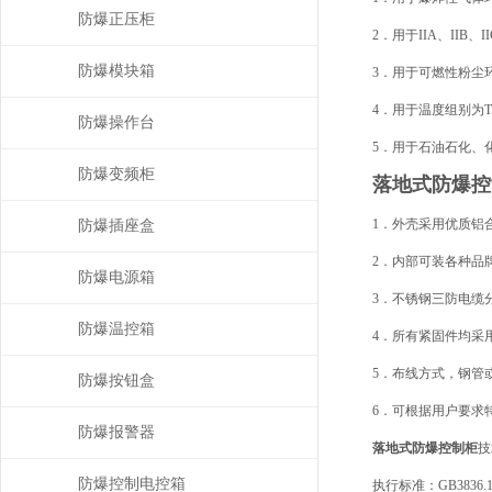
防爆正压柜
2．用于IIA、IIB
防爆模块箱
3．用于可燃性粉尘环
4．用于温度组别为T
防爆操作台
5．用于石油石化、
防爆变频柜
落地式防爆控
1．外壳采用优质铝
防爆插座盒
2．内部可装各种品
防爆电源箱
3．不锈钢三防电缆
防爆温控箱
4．所有紧固件均采
5．布线方式，钢管
防爆按钮盒
6．可根据用户要求
防爆报警器
落地式防爆控制柜
技
防爆控制电控箱
执行标准：GB3836.1-2