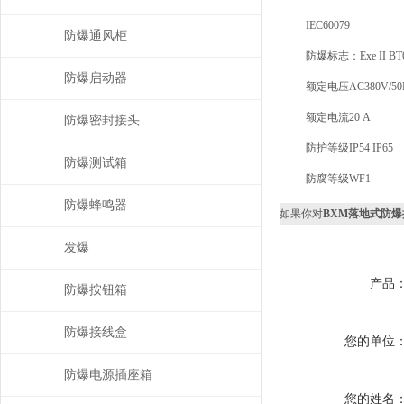
IEC60079
防爆通风柜
防爆标志：Exe II BT6 E
防爆启动器
额定电压AC380V/50
额定电流20 A
防爆密封接头
防护等级IP54 IP65
防爆测试箱
防腐等级WF1
防爆蜂鸣器
如果你对
BXM落地式防
发爆
产品
防爆按钮箱
防爆接线盒
您的单位
防爆电源插座箱
您的姓名