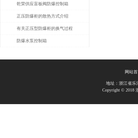
乾荣供应盲板阀防爆控制箱
正压防爆柜的散热方式介绍
有关正压型防爆柜的换气过程
介绍
防爆水泵控制箱
网站首
地址：浙江省乐
Copyright ©