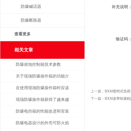
防爆喊话器
补充说明
防爆断路器
查看更多
验证码
相关文章
防爆就地控制箱技术参数
关于现场防爆操作箱的功能介
绍
在使用现场防爆操作箱时应该
上一篇：
BXM密闭式负
下一篇：
BXM皮带给煤
注意什么事项呢？
现场防爆操作箱获得了越来越
广泛的应用
防爆电控箱的性能改进和安装
介绍
防爆电器设计的外壳可防火焰