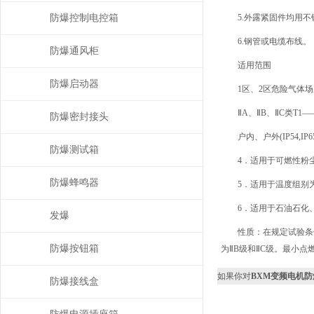
防爆控制电控箱
5.外露紧固件均用
6.钢管或电缆布线。
防爆通风柜
适用范围
防爆启动器
1区、2区危险气体场
ⅡA、ⅡB、ⅡC类T1
防爆密封接头
户内、户外(IP54,IP6
防爆测试箱
4．适用于可燃性粉尘
防爆蜂鸣器
5．适用于温度组别为
6．适用于石油石化
发爆
性质：在规定试验条
防爆按钮箱
为ⅡB级和ⅡC级。最小点燃电
如果你对
BXM变频电机
防爆接线盒