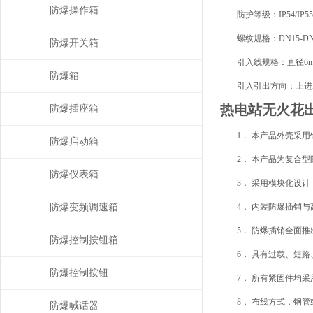
防爆操作箱
防护等级：IP54/IP55/
螺纹规格：DN15-DN100
防爆开关箱
引入线规格：直径6mm-
防爆箱
引入引出方向：上进上
热电站无火花
防爆插座箱
1． 本产品外壳采用
防爆启动箱
2． 本产品为复合型
防爆仪表箱
3． 采用模块化设计
防爆变频调速箱
4． 内装防爆插销与
5． 防爆插销全面推
防爆控制按钮箱
6． 具有过载、短路
防爆控制按钮
7． 所有紧固件均采用
8． 布线方式，钢管
防爆喊话器