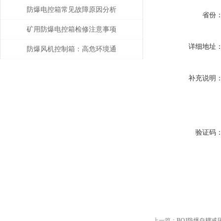
防爆电控箱常见故障原因分析
省份
及解决方法！
矿用防爆电控箱检修注意事项
详细地址
防爆风机控制箱：高危环境通
风系统的核心控制单元
补充说明
验证码
上一篇：
BQJ防爆自耦减