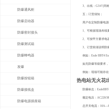
3、出线：G3/4"(同称
防爆通风柜
五；订货须知；
防爆启动器
用户在定制防爆电源
1、可根据现场布线要
防爆密封接头
2、可按甲方要求电器
防爆测试箱
3、订货前须说明防爆
防爆蜂鸣器
例如：Exde IIBT4 Exde 
如无防爆等级要求，可
发爆
例如：现场可能存在爆
防爆按钮箱
热电站无火花
防爆标志：ExdeIIBT4/T5/T
防爆接线盒
额定电压：AC220/380V,
防爆电源插座箱
总开关电流：10A—80