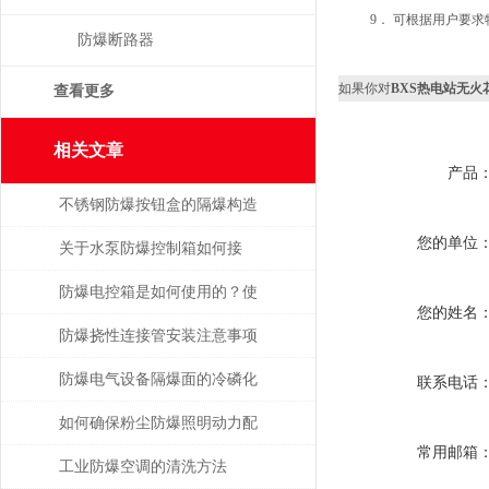
9． 可根据用户要求
防爆断路器
如果你对
BXS热电站无
查看更多
相关文章
产品
不锈钢防爆按钮盒的隔爆构造
您的单位
与危化工况应用技术探析
关于水泵防爆控制箱如何接
线，一起来探讨一下！
防爆电控箱是如何使用的？使
您的姓名
用时有哪些注意事项？
防爆挠性连接管安装注意事项
防爆电气设备隔爆面的冷磷化
联系电话
处理
如何确保粉尘防爆照明动力配
常用邮箱
电箱的可靠性？
工业防爆空调的清洗方法