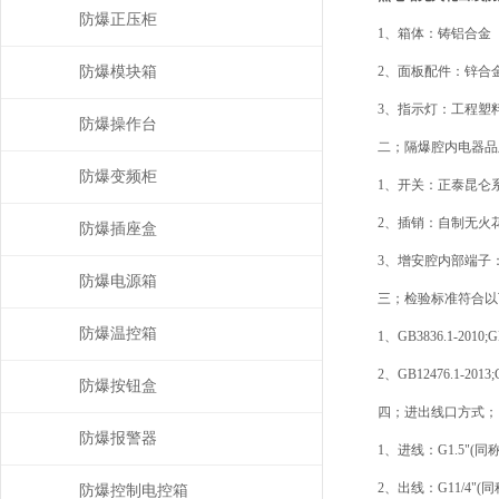
防爆正压柜
1、箱体：铸铝合金（
防爆模块箱
2、面板配件：锌合金
3、指示灯：工程塑料（A
防爆操作台
二；隔爆腔内电器品牌
防爆变频柜
1、开关：正泰昆仑系列
2、插销：自制无火花防爆插销：
防爆插座盒
3、增安腔内部端子：纯铜
防爆电源箱
三；检验标准符合以
防爆温控箱
1、GB3836.1-2010;GB38
2、GB12476.1-2013;GB
防爆按钮盒
四；进出线口方式；（
防爆报警器
1、进线：G1.5"(同称：
2、出线：G11/4"(同称
防爆控制电控箱