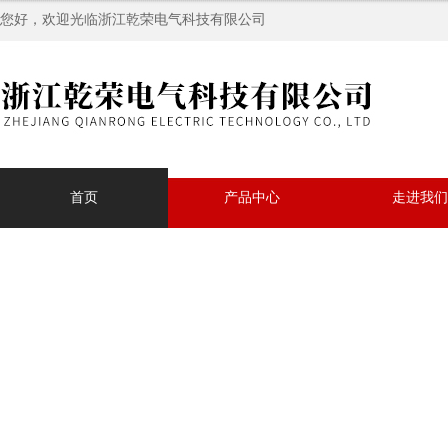
您好，欢迎光临浙江乾荣电气科技有限公司
首页
产品中心
走进我们