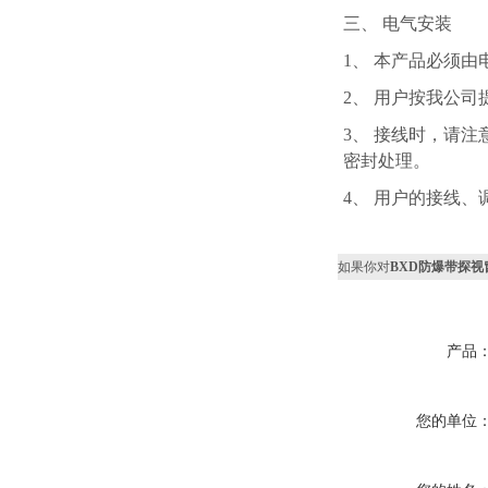
三、 电气安装
1、 本产品必须
2、 用户按我公
3、 接线时，请
密封处理。
4、 用户的接线
如果你对
BXD防爆带探
产品
您的单位