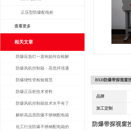
正压型防爆配电柜
查看更多
相关文章
防爆应急灯一直响如何自检解
决？
防爆风机控制箱：高危环境通
风系统的核心控制单元
防爆绕性管检验规范
BXD防爆带探视窗
防爆正压柜技术资料
品牌
防爆风机控制箱技术水平有了
加工定制
很大的提高
解析高品质防爆不锈钢配电箱
防爆带探视窗
的技术与应用
化工行业防爆不锈钢配电箱的