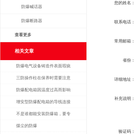
您的姓名
防爆喊话器
防爆断路器
联系电话
查看更多
常用邮箱
相关文章
省份
防爆电气设备铸造件表面瑕疵
修复
三防操作柱在保养时需要注意
详细地址
的事项
防爆配电箱因温度过高而影响
补充说明
使用寿命
增安型防爆配电箱的导线连接
不是谁都能安装防爆箱，要专
业人士才行
煤尘的防爆
验证码