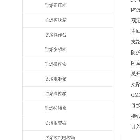
防爆正压柜
防爆标志：
防爆模块箱
额定电压
主回路额
防爆操作台
支路额定电
防爆变频柜
防护等级
防腐等
防爆插座盒
总开关配
防爆电源箱
支路开
防爆温控箱
CM1
母线腔
防爆按钮盒
接线腔
防爆报警器
引入口配
防爆控制电控箱