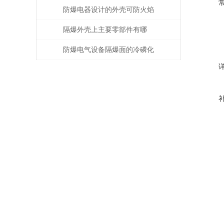
的防爆电气设备注意事项
防爆电器设计的外壳可防火焰
隔爆外壳上主要零部件有哪
些？分别有什么要求？
防爆电气设备隔爆面的冷磷化
处理