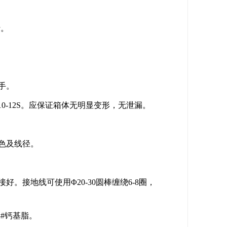
行。
手。
-12S。应保证箱体无明显变形，无泄漏。
色及线径。
接地线可使用Φ20-30圆棒缠绕6-8圈，
3#钙基脂。