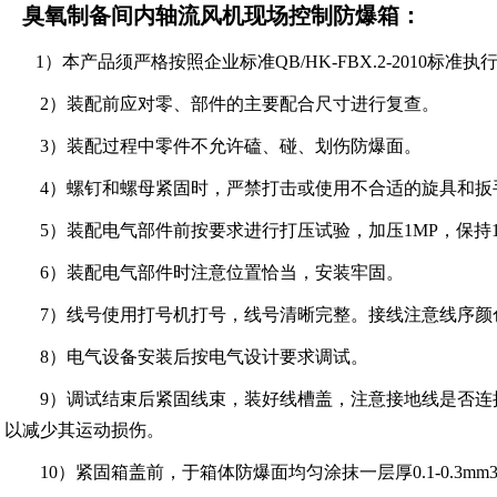
臭氧制备间内轴流风机现场控制防爆箱
：
1）本产品须严格按照企业标准QB/HK-FBX.2-2010标准执
2）装配前应对零、部件的主要配合尺寸进行复查。
3）装配过程中零件不允许磕、碰、划伤防爆面。
4）螺钉和螺母紧固时，严禁打击或使用不合适的旋具和扳
5）装配电气部件前按要求进行打压试验，加压1MP，保持10
6）装配电气部件时注意位置恰当，安装牢固。
7）线号使用打号机打号，线号清晰完整。接线注意线序颜
8）电气设备安装后按电气设计要求调试。
9）调试结束后紧固线束，装好线槽盖，注意接地线是否连接好。
以减少其运动损伤。
10）紧固箱盖前，于箱体防爆面均匀涂抹一层厚0.1-0.3mm