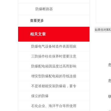
防爆断路器
查看更多
如果你对
B
相关文章
防爆电气设备铸造件表面瑕疵
修复
三防操作柱在保养时需要注意
的事项
防爆配电箱因温度过高而影响
使用寿命
增安型防爆配电箱的导线连接
不是谁都能安装防爆箱，要专
业人士才行
煤尘的防爆
石化企业、海洋平台等所使用