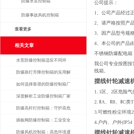
防爆水泵控制箱
公司提示：
1、公司产品经过
防爆事故风机控制箱
2、请严格按照产
查看更多
3、因产品型号规
4、本公司的产品
相关文章
不锈钢防爆配电箱
水泵防爆控制箱适应不同环
我公司专业按图按
线箱。
境，保障安全运行
防爆路灯升降控制箱的实用解
摆线针轮减速
析
如何选择靠谱的防爆控制箱厂
1. 1区、2区危险
家？
深度解析工业防爆控制箱厂家
2. ⅡA、ⅡB、Ⅱ
的核心技术指标与选型策略
防爆高杆灯控制箱：守护高危
3.可燃性粉尘环境2
环境的光明中枢
插板阀防爆控制箱：工业安全
4.户内、户外(IP5
摆线针轮减速
的关键守护者
防爆风机控制箱：高危环境通