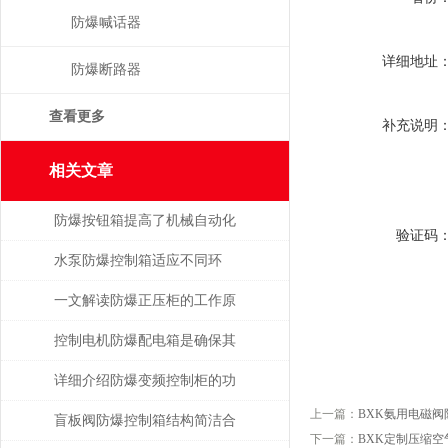
防爆喊话器
详细地址
防爆断路器
查看更多
补充说明
相关文章
防爆按钮箱提高了机械自动化
验证码
程度
水泵防爆控制箱适应不同环
境，保障安全运行
一文解读防爆正压柜的工作原
理及其结构特点
控制电机防爆配电箱是确保其
安全可靠地运行的关键
详细介绍防爆变频控制柜的功
上一篇：
BXK氨用电磁阀
能特点
盲板阀防爆控制箱结构简洁合
下一篇：
BXK定制压缩