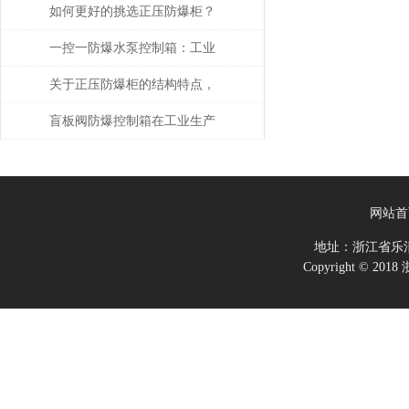
理，通用性强
如何更好的挑选正压防爆柜？
一控一防爆水泵控制箱：工业
安全的智能守护者
关于正压防爆柜的结构特点，
你了解多少呢？
盲板阀防爆控制箱在工业生产
中具有很多的优势
网站首
地址：浙江省乐
Copyright ©