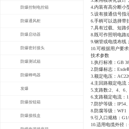
3.采用模块化设
4.内装有高分断
防爆控制电控箱
5.设有接通信号指
6.手柄可以选择带
防爆通风柜
7.具有过载、短
防爆启动器
8.既可作照明电
9.钢管或电缆布线
防爆密封接头
10.可根据用户要
技术参数
防爆测试箱
1.执行标准：GB 3836
2.防爆标志：ExdeⅡB
防爆蜂鸣器
3.额定电压：AC220
4.主回路额定电流：
发爆
5.支路数:2、4、6、
6.支路额定电流：1A
防爆按钮箱
7.防护等级：IP54、I
8.防腐等级：WF1
防爆接线盒
9.引入口规格：G1/
10.适用电缆外径：