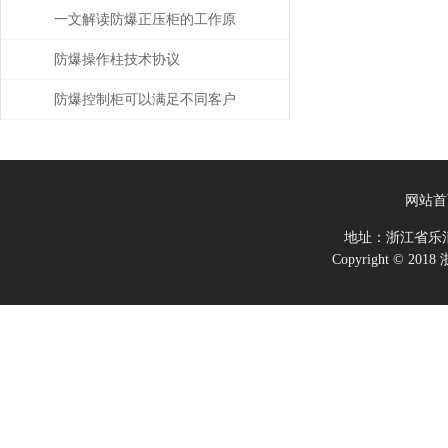
一文解读防爆正压柜的工作原
理及其结构特点
防爆操作柱技术协议
防爆控制柜可以满足不同客户
的设计需要
网站首
地址：浙江省乐
Copyright ©