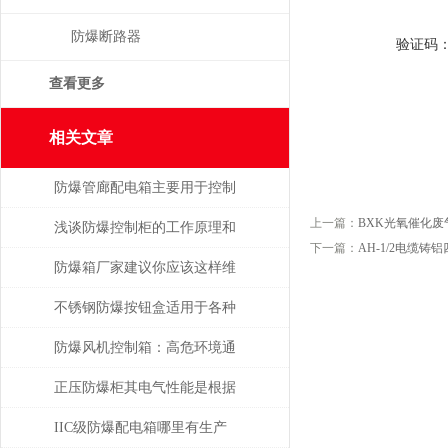
防爆断路器
验证码
查看更多
相关文章
防爆管廊配电箱主要用于控制
上一篇：
BXK光氧催化
和分配管廊内的电力资源
浅谈防爆控制柜的工作原理和
下一篇：
AH-1/2电缆铸
优点
防爆箱厂家建议你应该这样维
护防爆类产品！
不锈钢防爆按钮盒适用于各种
易燃易爆环境
防爆风机控制箱：高危环境通
风系统的核心控制单元
正压防爆柜其电气性能是根据
必要的控制要求设计的
IIC级防爆配电箱哪里有生产