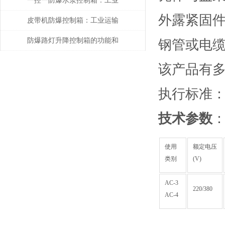
一控一防爆水泵控制箱：工业
外露紧固
安全的智能守护者
皮带机防爆控制箱：工业运输
的智能安全管家
防爆路灯升降控制箱的功能和
钢管或电
优势解析
该产品有
执行标准：GB 
技术参数
使用
额定电压
类别
(V)
AC-3
220/380
AC-4