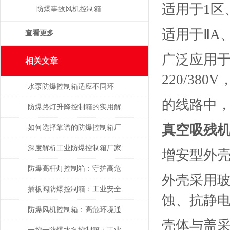
适用于1区
防爆事故风机控制箱
适用于ⅡA
查看更多
广泛应用于
相关文章
220/380
水泵防爆控制箱适应不同环
的线路中
境，保障安全运行
防爆路灯升降控制箱的实用解
真空吸残
析
如何选择靠谱的防爆控制箱厂
家？
深度解析工业防爆控制箱厂家
增安型外
的核心技术指标与选型策略
防爆高杆灯控制箱：守护高危
外壳采用
环境的光明中枢
插板阀防爆控制箱：工业安全
蚀、抗静
的关键守护者
防爆风机控制箱：高危环境通
壳体与盖
风系统的核心控制单元