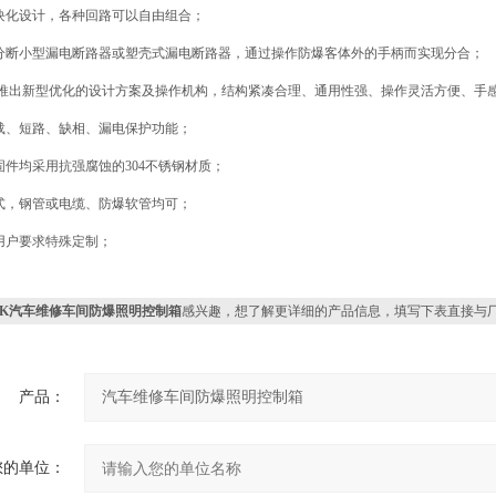
块化设计，各种回路可以自由组合；
分断小型漏电断路器或塑壳式漏电断路器，通过操作防爆客体外的手柄而实现分合；
品推出新型优化的设计方案及操作机构，结构紧凑合理、通用性强、操作灵活方便、手
载、短路、缺相、漏电保护功能；
固件均采用抗强腐蚀的304不锈钢材质；
式，钢管或电缆、防爆软管均可；
用户要求特殊定制；
XK汽车维修车间防爆照明控制箱
感兴趣，想了解更详细的产品信息，填写下表直接与
产品：
您的单位：