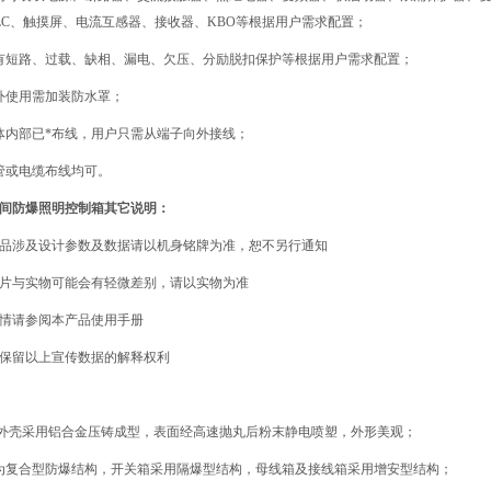
LC、触摸屏、电流互感器、接收器、KBO等根据用户需求配置；
短路、过载、缺相、漏电、欠压、分励脱扣保护等根据用户需求配置；
使用需加装防水罩；
内部已*布线，用户只需从端子向外接线；
或电缆布线均可。
间防爆照明控制箱
其它说明：
涉及设计参数及数据请以机身铭牌为准，恕不另行通知
与实物可能会有轻微差别，请以实物为准
请参阅本产品使用手册
留以上宣传数据的解释权利
品外壳采用铝合金压铸成型，表面经高速抛丸后粉末静电喷塑，外形美观；
为复合型防爆结构，开关箱采用隔爆型结构，母线箱及接线箱采用增安型结构；