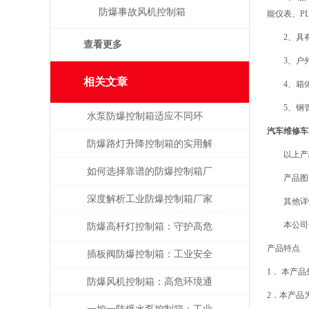
防爆事故风机控制箱
能仪表、P
2、具有
查看更多
3、户外
相关文章
4、箱体
5、钢管
水泵防爆控制箱适应不同环
汽车维修车
境，保障安全运行
防爆路灯升降控制箱的实用解
以上产品
析
如何选择靠谱的防爆控制箱厂
产品图片
家？
深度解析工业防爆控制箱厂家
其他详情
本公司保
的核心技术指标与选型策略
防爆高杆灯控制箱：守护高危
产品特点
环境的光明中枢
插板阀防爆控制箱：工业安全
1． 本产
的关键守护者
防爆风机控制箱：高危环境通
2．本产品
风系统的核心控制单元