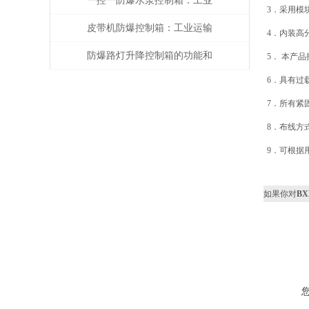
一控一防爆水泵控制箱：工业
3．采用模
安全的智能守护者
皮带机防爆控制箱：工业运输
4．内装高
的智能安全管家
防爆路灯升降控制箱的功能和
5． 本产
6．具有过
优势解析
7．所有紧
8．布线方
9．可根据
如果你对
B