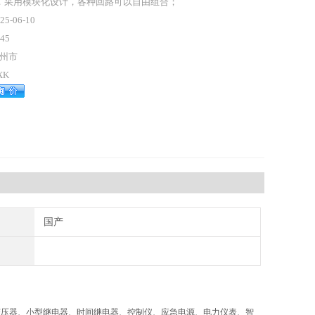
．采用模块化设计，各种回路可以自由组合；
25-06-10
45
州市
XK
国产
压器、小型继电器、时间继电器、控制仪、应急电源、电力仪表、智