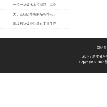
一控一防爆水泵控制箱：工业
安全的智能守护者
关于正压防爆柜的结构特点，
你了解多少呢？
盲板阀防爆控制箱在工业生产
中具有很多的优势
网站首
地址：浙江省乐
Copyright ©