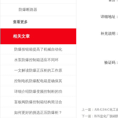
防爆断路器
详细地址
查看更多
补充说明
相关文章
防爆按钮箱提高了机械自动化
程度
水泵防爆控制箱适应不同环
验证码
境，保障安全运行
一文解读防爆正压柜的工作原
理及其结构特点
控制电机防爆配电箱是确保其
安全可靠地运行的关键
详细介绍防爆变频控制柜的功
能特点
盲板阀防爆控制箱结构简洁合
上一篇：
AH-G3/4-C
理，通用性强
如何更好的挑选正压防爆柜？
下一篇：
BJX盐化厂脱硝