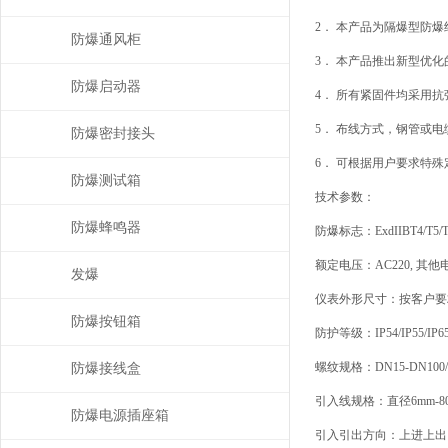
2． 本产品为隔爆型防
防爆通风柜
3． 本产品推出新型优
防爆启动器
4． 所有紧固件均采用抗
5． 布线方式，钢管或
防爆密封接头
6． 可根据用户要求特
防爆测试箱
技术参数：
防爆蜂鸣器
防爆标志：ExdIIBT4/T5/T6、
额定电压：AC220, 其他电压
发爆
仪表外形尺寸：按客户要
防爆按钮箱
防护等级：IP54/IP55/IP6
螺纹规格：DN15-DN100/
防爆接线盒
引入线规格：直径6mm-8
防爆电源插座箱
引入引出方向：上进上出