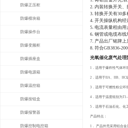
防爆正压柜
2. 内装转换开关
3. 转换开关有3
防爆模块箱
4. 开关操纵机
5. 电流表量程由用
防爆操作台
6. 钢管或电缆布
7. 产品出厂铭牌
防爆变频柜
8. 符合GB3836-2
光氧催化废气处理
防爆插座盒
1．适用于爆炸性气体环
防爆电源箱
2．适用于IIA、IIB、I
防爆温控箱
3．适用于可燃性粉尘环境
4．适用于温度组别为T1
防爆按钮盒
5．适用于石油石化、化
防爆报警器
产品特点：
防爆控制电控箱
1． 产品外壳采用铝合