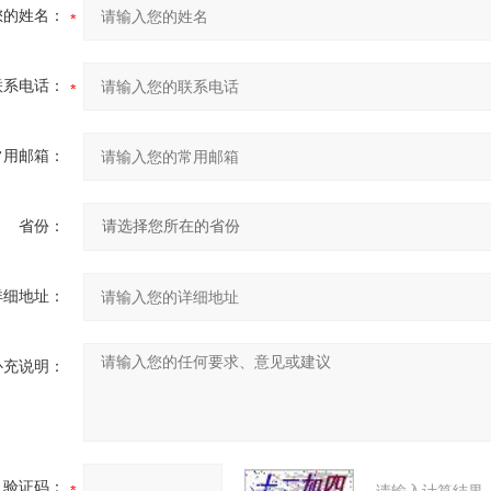
您的姓名：
联系电话：
常用邮箱：
省份：
详细地址：
补充说明：
验证码：