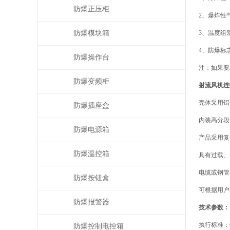
防爆正压柜
2、爆炸性
防爆模块箱
3、温度组别
4、防爆标志：E
防爆操作台
注：如果要
防爆变频柜
射流风机连
壳体采用铝
防爆插座盒
内装高分段小
防爆电源箱
产品采用复
防爆温控箱
具有过载、
电缆或钢管
防爆按钮盒
可根据用户
防爆报警器
技术参数：
执行标准：GB3
防爆控制电控箱