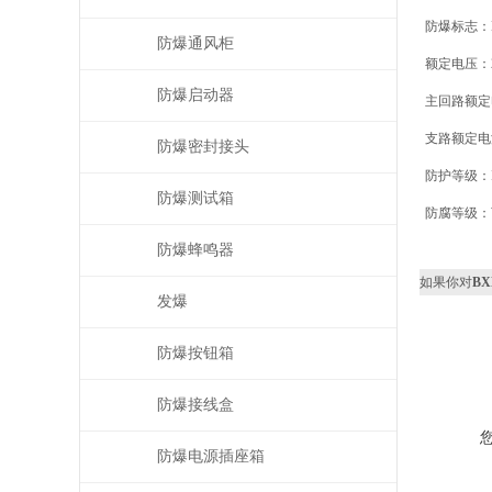
防爆标志：Exde
防爆通风柜
额定电压：22
防爆启动器
主回路额定电
支路额定电流
防爆密封接头
防护等级：IP
防爆测试箱
防腐等级：W
防爆蜂鸣器
如果你对
B
发爆
防爆按钮箱
防爆接线盒
防爆电源插座箱