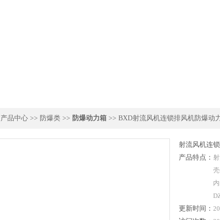
>
产品中心
>>
防爆类
>>
防爆动力箱
>> BXD射流风机连锁排风机防爆动
射流风机连锁
产品特点：
射
壳
内
D
更新时间：
20