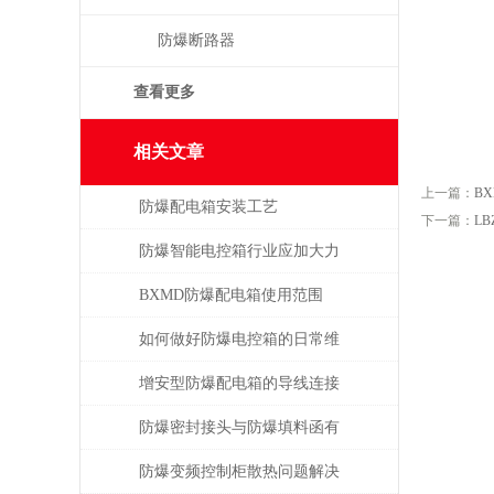
防爆断路器
查看更多
相关文章
上一篇：
B
防爆配电箱安装工艺
下一篇：
L
防爆智能电控箱行业应加大力
度发展技术
BXMD防爆配电箱使用范围
如何做好防爆电控箱的日常维
护工作
增安型防爆配电箱的导线连接
防爆密封接头与防爆填料函有
什么区别
防爆变频控制柜散热问题解决