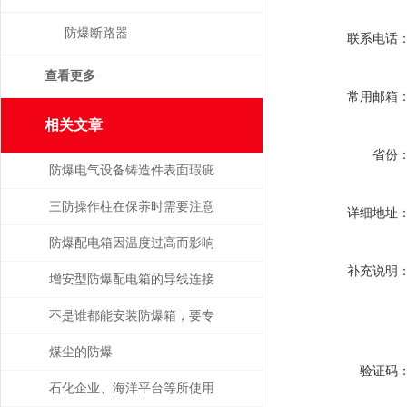
防爆断路器
联系电话
查看更多
常用邮箱
相关文章
省份
防爆电气设备铸造件表面瑕疵
修复
三防操作柱在保养时需要注意
详细地址
的事项
防爆配电箱因温度过高而影响
补充说明
使用寿命
增安型防爆配电箱的导线连接
不是谁都能安装防爆箱，要专
业人士才行
煤尘的防爆
验证码
石化企业、海洋平台等所使用