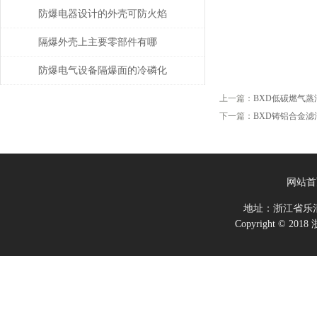
的防爆电气设备注意事项
防爆电器设计的外壳可防火焰
隔爆外壳上主要零部件有哪
些？分别有什么要求？
防爆电气设备隔爆面的冷磷化
处理
上一篇：
BXD低碳燃气
下一篇：
BXD铸铝合金
网站首
地址：浙江省乐
Copyright ©