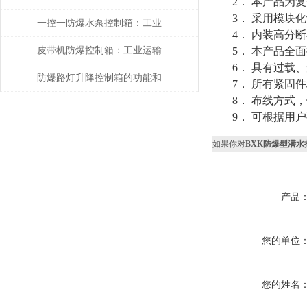
2． 本产品为复
3． 采用模块化
风系统的核心控制单元
一控一防爆水泵控制箱：工业
4． 内装高分断
安全的智能守护者
皮带机防爆控制箱：工业运输
5． 本产品全面
6． 具有过载、
的智能安全管家
防爆路灯升降控制箱的功能和
7． 所有紧固件
8． 布线方式，
优势解析
9． 可根据用户
如果你对
BXK防爆型潜
产品
您的单位
您的姓名