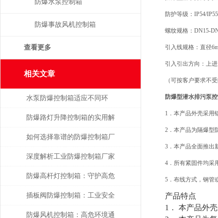
防爆水泵控制箱
防护等级：IP54/IP55/
防爆事故风机控制箱
螺纹规格：DN15-DN100
查看更多
引入线规格：直径6mm-
引入引出方向：上进
相关文章
（可按客户要求不受
防爆型潜水排污泵控
水泵防爆控制箱适应不同环
1．本产品外壳采用铝
境，保障安全运行
防爆路灯升降控制箱的实用解
2．本产品为隔爆型防
析
如何选择靠谱的防爆控制箱厂
3．本产品全面推出新
家？
深度解析工业防爆控制箱厂家
4．所有紧固件均采用抗
的核心技术指标与选型策略
防爆高杆灯控制箱：守护高危
5．布线方式，钢管或
环境的光明中枢
插板阀防爆控制箱：工业安全
产品特点
1． 本产品外壳
的关键守护者
防爆风机控制箱：高危环境通