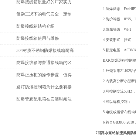
购指南
防爆接线箱质量好的厂家实力
1.防爆标志：ExdeⅡBT4
与产品性能解读
复杂工况下的电气安全：定制
2.防护等级：IP55、IP
防爆接线箱优质厂家的解决方
防爆接线箱结构介绍
3.防腐等级：WF1
案
防爆接线箱使用与维修
4.安装形式：挂式
5.额定电压：AC380
304材质不锈钢防爆接线箱耐高
BXK防爆远程控制箱
温多少
防爆接线箱与普通接线箱的区
1.外壳采用ZL102
别在哪?
防爆正压柜的操作步骤，值得
2.内装高分断小型断
了解一下
路灯防爆控制箱为什么要有接
3.可控制交流50HZ
触器
防爆管廊配电箱在安装时须注
4.可以远程控制；
意以下事项
5.电缆或钢管布线均
6.符合GB3836-2010
7回路水泵站轴流风机防