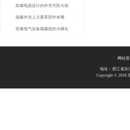
的防爆电气设备注意事项
防爆电器设计的外壳可防火焰
隔爆外壳上主要零部件有哪
些？分别有什么要求？
防爆电气设备隔爆面的冷磷化
处理
网站首
地址：浙江省乐
Copyright ©