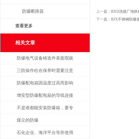
防爆断路器
上一篇：
BXD洗煤厂地
下一篇：
BJX不锈钢防爆
查看更多
相关文章
防爆电气设备铸造件表面瑕疵
修复
三防操作柱在保养时需要注意
的事项
防爆配电箱因温度过高而影响
使用寿命
增安型防爆配电箱的导线连接
不是谁都能安装防爆箱，要专
业人士才行
煤尘的防爆
石化企业、海洋平台等所使用