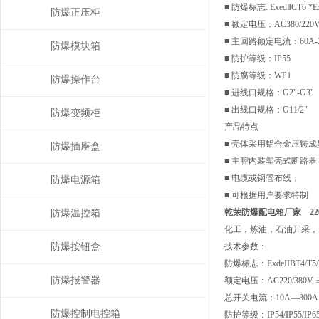
■ 防爆标志: ExedⅡCT6 *E
防爆正压柜
■ 额定电压：AC380/220V
■ 主回路额定电流：60A-2
防爆模块箱
■ 防护等级：IP55
■ 防腐等级：WF1
防爆操作台
■ 进线口规格：G2"-G3"
■ 出线口规格：G11/2"
防爆变频柜
产品特点
■ 壳体采用铝合金压铸
防爆插座盒
■ 主腔内装塑壳式断路器
■ 电缆或钢管布线；
防爆电源箱
■ 可根据用户要求特制
乾荣防爆配电箱厂家 220
防爆温控箱
化工，炼油，石油开采，
防爆按钮盒
技术参数：
防爆标志：ExdeIIBT4/T5/T6
防爆报警器
额定电压：AC220/380V, 
总开关电流：10A—800
防爆控制电控箱
防护等级：IP54/IP55/IP6