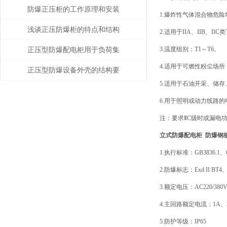
防爆正压柜的工作原理和安装
1.爆炸性气体混合物危险
浅谈正压防爆柜的特点和结构
2.适用于IIA、IIB、I
形式
3.温度组别：T1～T6。
正压型防爆配电柜用于负荷集
4.适用于可燃性粉尘场所
中、回路较多的场合
正压型防爆设备外壳的结构要
5.适用于石油开采、储
求
6.用于照明或动力线路的
注：要求ⅡC级时或漏电
立式防爆配电柜 防爆钢
1.执行标准：GB3836.1、GB
2.防爆标志：Exd II BT4、Ex
3.额定电压：AC220/380
4.主回路额定电流：1A、3A
5.防护等级：IP65