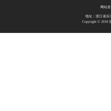
网站首
地址：浙江省乐
Copyright ©