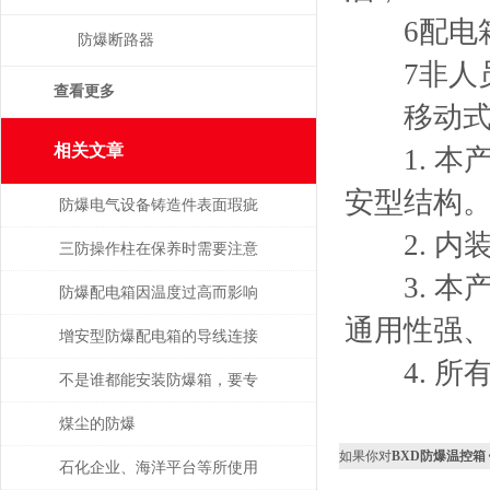
6配电箱
防爆断路器
7非人员
查看更多
移动式防
相关文章
1. 本
安型结构
防爆电气设备铸造件表面瑕疵
2. 内
修复
三防操作柱在保养时需要注意
3. 本
的事项
防爆配电箱因温度过高而影响
通用性强
使用寿命
增安型防爆配电箱的导线连接
4. 所有
不是谁都能安装防爆箱，要专
业人士才行
煤尘的防爆
如果你对
BXD防爆温控箱
石化企业、海洋平台等所使用