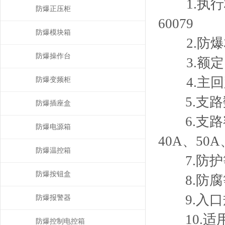
1.执行标准：
防爆正压柜
60079
防爆模块箱
2.防爆标志
防爆操作台
3.额定电压
4.主回路
防爆变频柜
5.支路数:
防爆插座盒
6.支路额定
防爆电源箱
40A、50A
防爆温控箱
7.防护等级：
防爆按钮盒
8.防腐等
9.入口规格
防爆报警器
10.适用
防爆控制电控箱