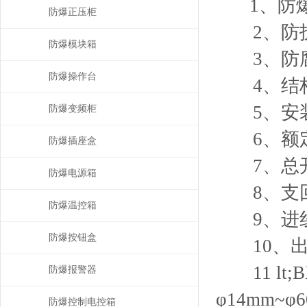
1、防爆标志: 
防爆正压柜
2、防护等级
防爆模块箱
3、防腐等
防爆操作台
4、结构
5、安装
防爆变频柜
6、额定电
防爆插座盒
7、总开关
防爆电源箱
8、支回路
防爆温控箱
9、进线口螺
防爆按钮盒
10、出线口螺
11 lt
防爆报警器
φ14mm~φ
防爆控制电控箱