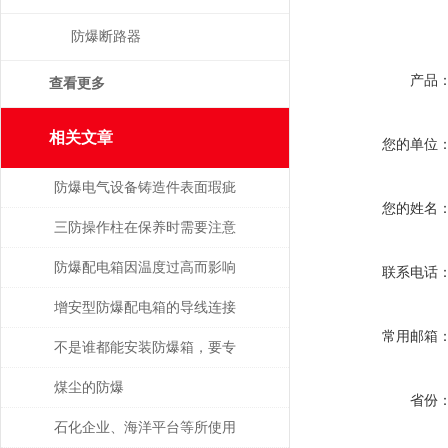
防爆断路器
产品
查看更多
相关文章
您的单位
防爆电气设备铸造件表面瑕疵
您的姓名
修复
三防操作柱在保养时需要注意
的事项
防爆配电箱因温度过高而影响
联系电话
使用寿命
增安型防爆配电箱的导线连接
常用邮箱
不是谁都能安装防爆箱，要专
业人士才行
煤尘的防爆
省份
石化企业、海洋平台等所使用