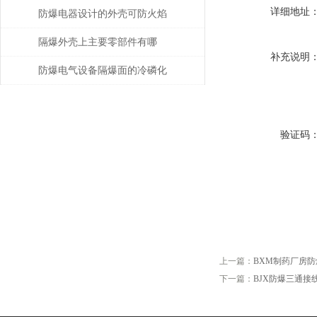
详细地址
的防爆电气设备注意事项
防爆电器设计的外壳可防火焰
隔爆外壳上主要零部件有哪
补充说明
些？分别有什么要求？
防爆电气设备隔爆面的冷磷化
处理
验证码
上一篇：
BXM制药厂房防爆电
下一篇：
BJX防爆三通接