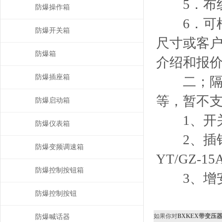
5．布线
防爆操作箱
6．可根
防爆开关箱
尺寸或客户
防爆箱
介绍和报
防爆插座箱
二；隔爆
等，暂不
防爆启动箱
1、开关：
防爆仪表箱
2、插销：
防爆变频调速箱
YT/GZ-15
防爆控制按钮箱
3、增安腔
防爆控制按钮
如果你对
BXKEX带变压
防爆喊话器