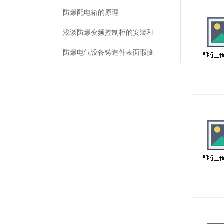
象？从这几点着手观察
防爆配电箱的原理
浅谈防爆变频控制柜的安装和
调试
防爆电气设备铸造件表面瑕疵
修复