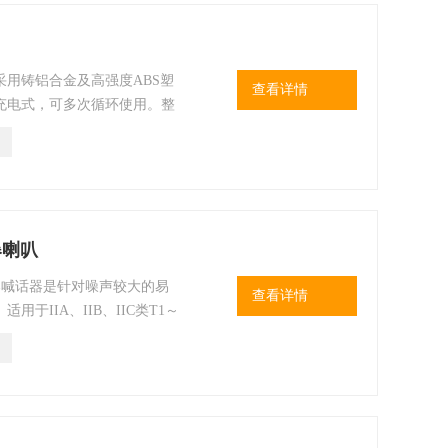
用铸铝合金及高强度ABS塑
查看详情
充电式，可多次循环使用。整
特点。
爆喇叭
爆喊话器是针对噪声较大的易
查看详情
于IIA、IIB、IIC类T1～
场所，可广泛应用于石油、化