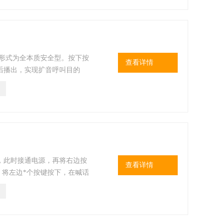
爆形式为全本质安全型。按下按
查看详情
后播出，实现扩音呼叫目的
，此时接通电源，再将右边按
查看详情
：将左边*个按键按下，在喊话
调到无啸叫即可。 3．录
．放音：将右边*个按键按下即