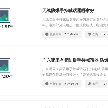
无线防爆手持喊话器哪家好
无线防爆手持喊话器哪家好防爆扩音器外壳采
料、电路部分采用进口集成块组成，电池为
机具有携带方便、音质宏亮、传话距离远等
更新时间：
2025-06-06
型号：
BYS
广东哪里有卖防爆手持喊话器 防
广东哪里有卖防爆手持喊话器 防爆喇叭 防
燃易爆危险场合而设计的扩音通讯系统设备。适用
T6温度组别（1区、2区）的易燃易爆危险
更新时间：
2025-06-06
型号：
BYS
工、**、、油库、码头等场所。