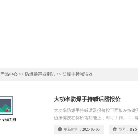
>
产品中心
>>
防爆扬声器喇叭
>>
防爆手持喊话器
大功率防爆手持喊话器报价
大功率防爆手持喊话器报价按下面板左按键
边按键按在你所需功能上，即可工作。 2．
喊话处于啸叫时，请你调节按键下的拨杆电
更新时间：
2025-06-06
型号：
BYS