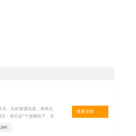
开关，此时接通电源，再将右
查看详情
喊话：将左边*个按键按下，在
位器，调到无啸叫即可。
-20W