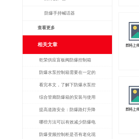
防爆手持喊话器
查看更多
相关文章
乾荣供应盲板阀防爆控制箱
防爆水泵控制箱需要在一定的
条件下进行牢靠作业
看完本文，了解下防爆水泵控
制箱的性能特点
综合管廊防爆箱的安装与使用
规范
提高道路安全：防爆路灯升降
控制箱的重要作用
哪些方法可以有效减少防爆电
控箱的故障呢？
防爆变频控制柜是否有老化现