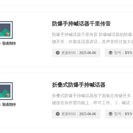
防爆手持喊话器千里传音
防爆手持喊话器千里传音 ​防爆喊话器的防
键开关，对着送话器讲话，其声音经过放大
更新时间：
2025-06-06
型号：
BYS
折叠式防爆手持喊话器
折叠式防爆手持喊话器按下面板左按键开关
键按在你所需功能上，即可工作。 2．喊话
处于啸叫时，请你调节按键下的拨杆电位器，
更新时间：
2025-06-06
型号：
BYS
音：将左边第三个按键按下，即可录音。 4
可。