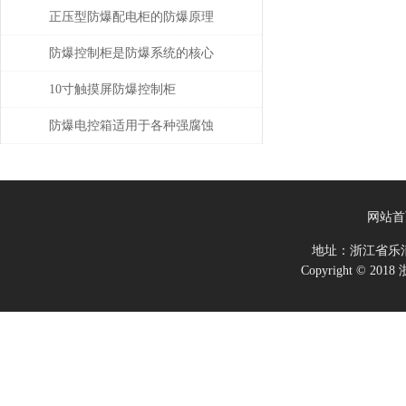
正压型防爆配电柜的防爆原理
是什么
防爆控制柜是防爆系统的核心
部分
10寸触摸屏防爆控制柜
防爆电控箱适用于各种强腐蚀
爆炸环境
网站首
地址：浙江省乐
Copyright ©