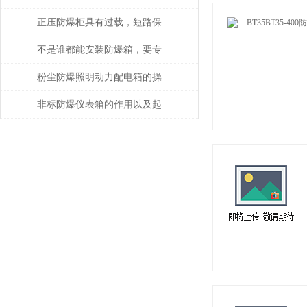
应用探讨
正压防爆柜具有过载，短路保
护功能
不是谁都能安装防爆箱，要专
业人士才行
粉尘防爆照明动力配电箱的操
作方法和应用常见问题
非标防爆仪表箱的作用以及起
到的保护作用