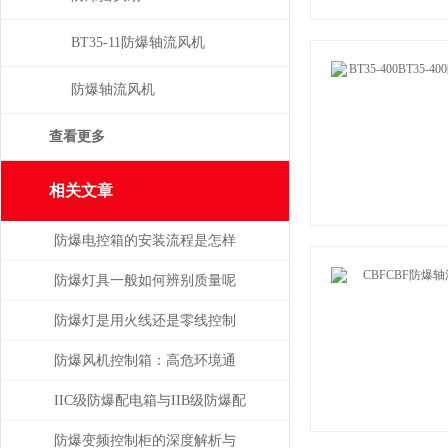
BT35-11防爆轴流风机
防爆轴流风机
查看更多
相关文章
防爆电控箱的安装流程是怎样
的？一文带你学会
防爆灯具一般如何辨别质量呢
防爆灯是用火线还是零线控制
防爆风机控制箱：高危环境通
风系统的核心控制单元
IIC级防爆配电箱与IIB级防爆配
电箱的不同之处
防爆变频控制柜的深度解析与