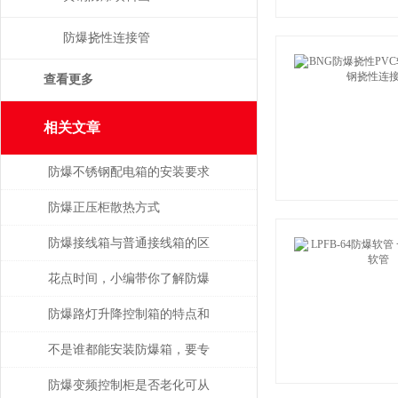
防爆挠性连接管
查看更多
相关文章
防爆不锈钢配电箱的安装要求
和使用注意事项
防爆正压柜散热方式
防爆接线箱与普通接线箱的区
别在哪?
花点时间，小编带你了解防爆
电源检修插座箱的特点与安装
防爆路灯升降控制箱的特点和
使用！
技术参数
不是谁都能安装防爆箱，要专
业人士才行
防爆变频控制柜是否老化可从