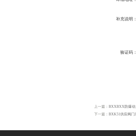
补充说明
验证码
上一篇：
BXXBXX防爆
下一篇：
BXK51供应阀