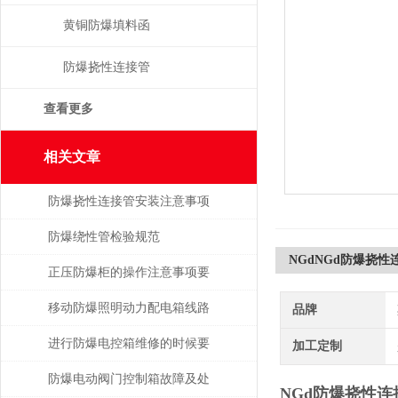
黄铜防爆填料函
防爆挠性连接管
查看更多
相关文章
防爆挠性连接管安装注意事项
防爆绕性管检验规范
NGdNGd防爆挠性
正压防爆柜的操作注意事项要
牢记，注意自身操作安全!
移动防爆照明动力配电箱线路
品牌
安装要求
进行防爆电控箱维修的时候要
加工定制
注意什么呢?
防爆电动阀门控制箱故障及处
NGd防爆挠性连