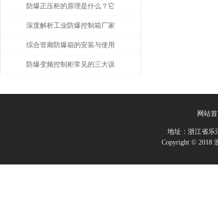
构，各种回路可根据需要自由
防爆正压柜的原理是什么？它
组装
具备哪些优点？
深度解析工业防爆控制箱厂家
的核心技术指标与选型策略
综合管廊防爆箱的安装与使用
规范
防爆变频控制柜常见的三大误
区该如何应对？
网站首
地址：浙江省乐
Copyright ©