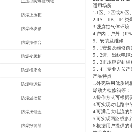
正压型防爆控制柜
适用场所：
1.1区、2区或20
防爆正压柜
2.IIA、IIB、
3.强腐蚀气体环境
防爆模块箱
4.户内，户外（IP54
5、安装及维修
防爆操作台
5．1安装及维修
5．2进、出线电
防爆变频柜
5．3正压腔密封
5．4非专业人员
防爆插座盒
产品特点
1.外壳采用优质
防爆电源箱
爆动力检修箱等；
2.操作方式可根
防爆温控箱
3.可实现对电路
4.可满足大电流
防爆按钮盒
5.可实现两路或
6.根据用户提供
防爆报警器