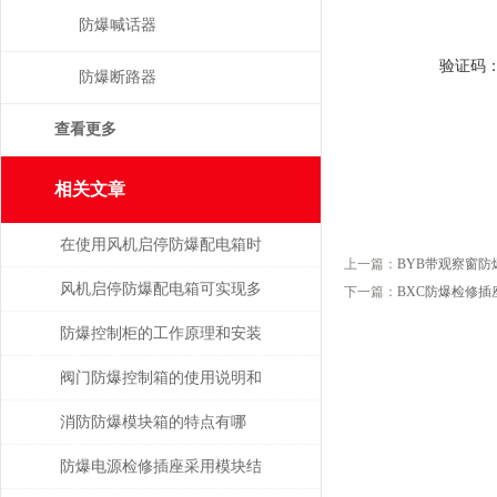
防爆喊话器
验证码
防爆断路器
查看更多
相关文章
在使用风机启停防爆配电箱时
上一篇：
BYB带观察窗防
的注意事项
风机启停防爆配电箱可实现多
下一篇：
BXC防爆检修插
种功能
防爆控制柜的工作原理和安装
使用
阀门防爆控制箱的使用说明和
选型指南
消防防爆模块箱的特点有哪
些？一文带你认识
防爆电源检修插座采用模块结