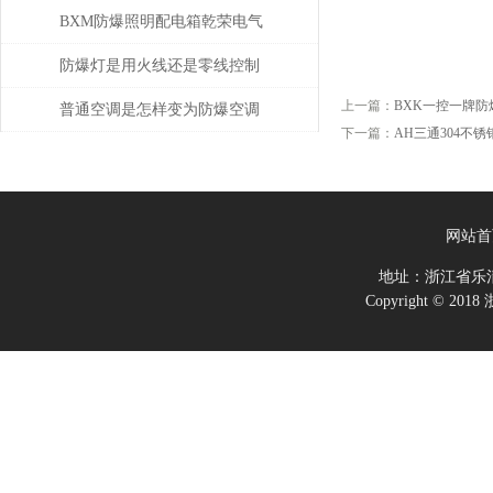
BXM防爆照明配电箱乾荣电气
供应
防爆灯是用火线还是零线控制
上一篇：
BXK一控一牌
普通空调是怎样变为防爆空调
下一篇：
AH三通304不
的？
网站首
地址：浙江省乐
Copyright ©