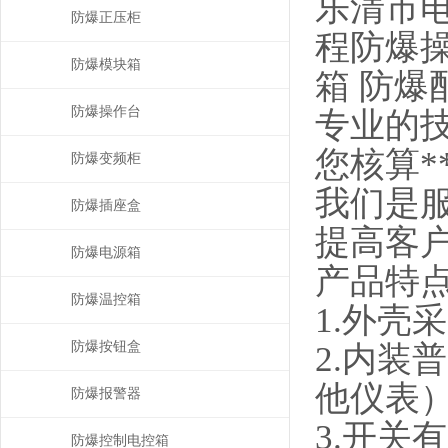
乐清市
防爆正压柜
程防爆
防爆模块箱
箱 防爆
防爆操作台
专业的
您核算*
防爆变频柜
我们是
防爆插座盒
提高客
防爆电源箱
产品特
防爆温控箱
1.
外壳采
防爆按钮盒
2.
内装普
他仪表
防爆报警器
3.
开关有
防爆控制电控箱