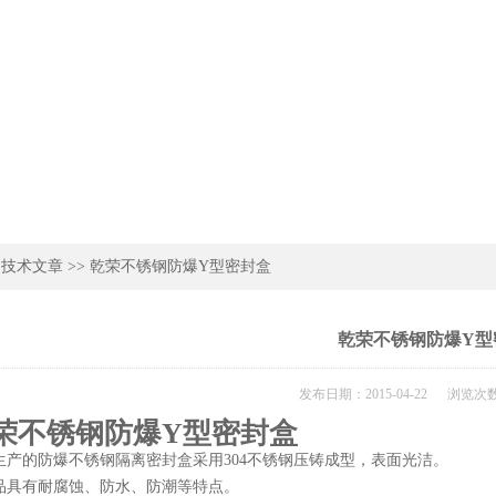
>
技术文章
>> 乾荣不锈钢防爆Y型密封盒
乾荣不锈钢防爆Y型
发布日期：2015-04-22 浏览次数
荣不锈钢防爆Y型密封盒
生产的防爆不锈钢隔离密封盒采用
304
不锈钢压铸成型，表面光洁。
品具有耐腐蚀、防水、防潮等特点。