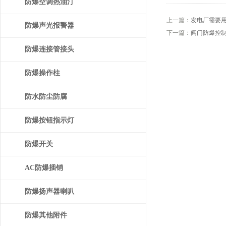
防爆空调热油汀
上一篇：
发电厂需要用
防爆声光报警器
下一篇：
阀门防爆控
防爆连接管接头
防爆操作柱
防水防尘防腐
防爆按钮指示灯
防爆开关
AC防爆插销
防爆扬声器喇叭
防爆其他附件