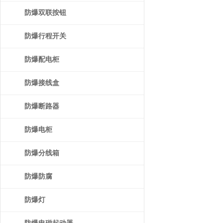
防爆双联按钮
防爆行程开关
防爆配电柜
防爆接线盒
防爆断路器
防爆电柜
防爆分线箱
防爆防腐
防爆灯