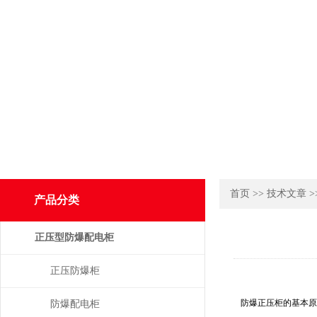
首页
>>
技术文章
>
产品分类
正压型防爆配电柜
正压防爆柜
防爆正压柜的基本原
防爆配电柜