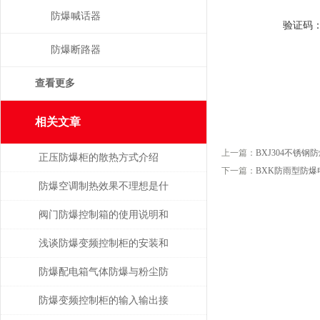
防爆喊话器
验证码
防爆断路器
查看更多
相关文章
上一篇：
BXJ304不锈钢
正压防爆柜的散热方式介绍
下一篇：
BXK防雨型防爆
防爆空调制热效果不理想是什
么原因
阀门防爆控制箱的使用说明和
选型指南
浅谈防爆变频控制柜的安装和
调试
防爆配电箱气体防爆与粉尘防
爆的差别
防爆变频控制柜的输入输出接