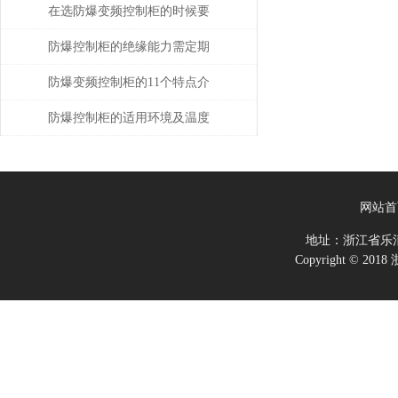
口电路功能介绍
在选防爆变频控制柜的时候要
记住的3大原则
防爆控制柜的绝缘能力需定期
进行检查
防爆变频控制柜的11个特点介
绍
防爆控制柜的适用环境及温度
要求
网站首
地址：浙江省乐
Copyright ©