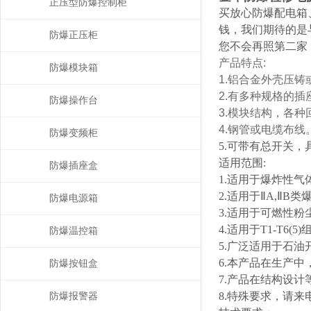
正压型防爆控制柜
买放心防爆配电箱
钱，我们期待的是
防爆正压柜
您不会再照第二家
产品特点:
防爆模块箱
1.铝合金外壳压
2.有多种规格的
防爆操作台
3.模块结构，各
4.钢管或电缆布线
防爆变频柜
5.可带有总开关
适用范围:
防爆插座盒
1.适用于爆炸性气
2.适用于ⅡA,ⅡB
防爆电源箱
3.适用于可燃性粉
4.适用于T1-T6(5
防爆温控箱
5.广泛适用于石
6.本产品在生产
防爆按钮盒
7.产品在结构设
8.特殊要求，请
防爆报警器