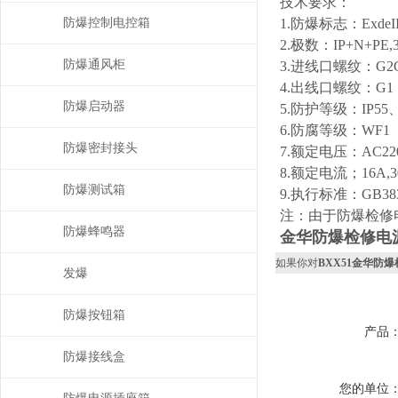
技术要求：
防爆控制电控箱
1.防爆标志：ExdeIIB
2.极数：IP+N+PE,
防爆通风柜
3.进线口螺纹：G2
4.出线口螺纹：G1 
防爆启动器
5.防护等级：IP55、
6.防腐等级：WF1
防爆密封接头
7.额定电压：AC220
8.额定电流；16A,
防爆测试箱
9.执行标准：GB3836.1
注：由于防爆检修
防爆蜂鸣器
金华防爆检修电
如果你对
BXX51金华防
发爆
防爆按钮箱
产品
防爆接线盒
您的单位