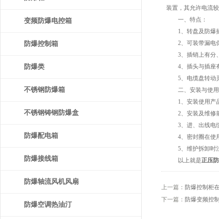
装置，其允许电流较
一、特点：
变频防爆电控箱
1、转盘及防爆插
2、可装带漏电保
防爆控制箱
3、插销上有分、
防爆类
4、插头与插座有
5、电缆盘转动灵
不锈钢防爆箱
二、安装与使用
1、安装使用产品
不锈钢铸钢防爆盒
2、安装及维修前
3、进、出线电缆
防爆配电箱
4、密封圈在使用
5、维护拆卸时注
防爆接线箱
以上就是
正压防
防爆轴流风机风扇
上一篇：
防爆控制柜
下一篇：
防爆变频控
防爆空调热油汀