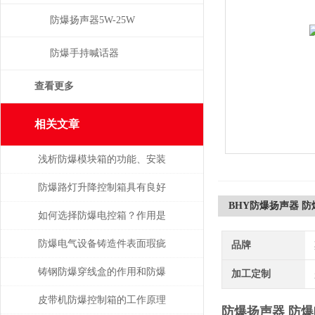
防爆扬声器5W-25W
防爆手持喊话器
查看更多
相关文章
浅析防爆模块箱的功能、安装
及使用注意事项
防爆路灯升降控制箱具有良好
BHY防爆扬声器 
的防水防尘性能
如何选择防爆电控箱？作用是
什么？
防爆电气设备铸造件表面瑕疵
品牌
修复
铸钢防爆穿线盒的作用和防爆
加工定制
相关功能
皮带机防爆控制箱的工作原理
防爆扬声器 防