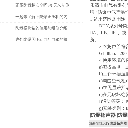
和安装规范
乐清市电气有限公
正压防爆柜安全吗?今天来带你
强 "防爆电气产
了解一下其工作原理
一起来了解下防爆正压柜的内
1.适用范围及用途
BHY系列号筒式
导线的布置和连接
防爆模块箱的使用与维修介绍
IIA、IIB、I
所。
户外防爆照明动力配电箱的操
3.本扬声器符
作要领分析
GB3836.1-2000 G
4.使用环境条
a)海拔高度：≤prefix =
b)工作环境温度：
c)周围空气相对湿
d)在无显著摇
e)在无破坏绝
f)污染等级：3
g)安装类别：I
防爆扬声器 防
如果你对
BHY防爆扬声器