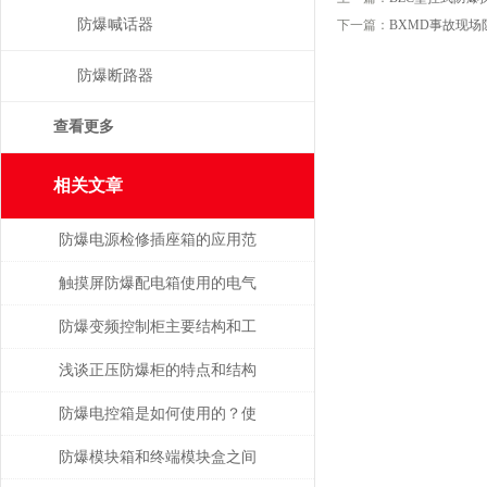
防爆喊话器
下一篇：
BXMD事故现场
防爆断路器
查看更多
相关文章
防爆电源检修插座箱的应用范
围较为广泛
触摸屏防爆配电箱使用的电气
原理及工作原理
防爆变频控制柜主要结构和工
作原理
浅谈正压防爆柜的特点和结构
形式
防爆电控箱是如何使用的？使
用时有哪些注意事项？
防爆模块箱和终端模块盒之间