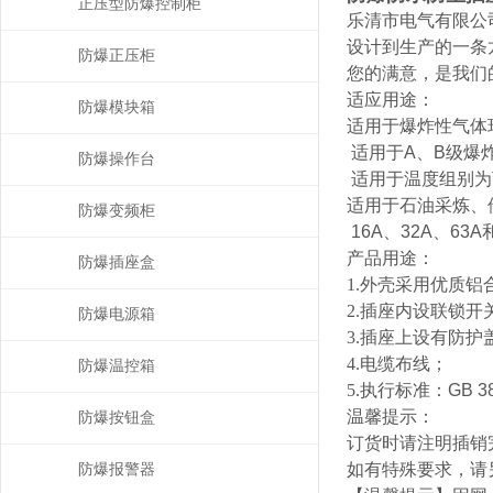
正压型防爆控制柜
乐清市电气有限公
设计到生产的一条
防爆正压柜
您的满意，是我们
适应用途：
防爆模块箱
适用于爆炸性气体
适用于
A
、
B
级爆
防爆操作台
适用于温度组别为
适用于石油采炼、
防爆变频柜
16A
、
32A
、
63A
产品用途：
防爆插座盒
1.外壳采用优质
2.插座内设联锁
防爆电源箱
3.插座上设有防
4.电缆布线；
防爆温控箱
5.执行标准：
GB 3
温馨提示：
防爆按钮盒
订货时请注明插销
如有特殊要求，请
防爆报警器