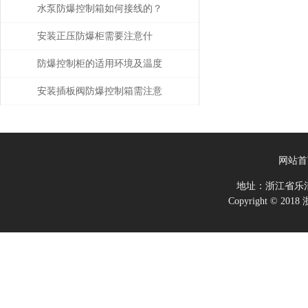
有什么区别，它们的用途是什
水泵防爆控制箱如何接线的？
么？
安装正压防爆柜需要注意什
么？
防爆控制柜的适用环境及温度
要求
安装插板阀防爆控制箱需注意
哪些事项？
网站首
地址：浙江省乐
Copyright ©