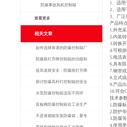
1、适用
防爆事故风机控制箱
2、适用
3、广泛
查看更多
产品特
1.外壳
相关文章
2.内装
3.转换
如何选择靠谱的防爆控制箱厂
4.可根
5.电流
家？
防爆路灯升降控制箱的功能和
6.具有
优势解析
提高道路安全：防爆路灯升降
7.钢管
8.立式
控制箱的重要作用
探讨防爆高杆灯控制箱的安全
9.产
10.符合
性与实用性
水泵防爆控制箱适应不同环
技术参
境，保障安全运行
盲板阀防爆控制箱在工业生产
1.防爆标志:
2.防护等级:
中具有很多的优势
不是谁都能安装防爆箱，要专
3.防腐等
4.使用类别
业人士才行