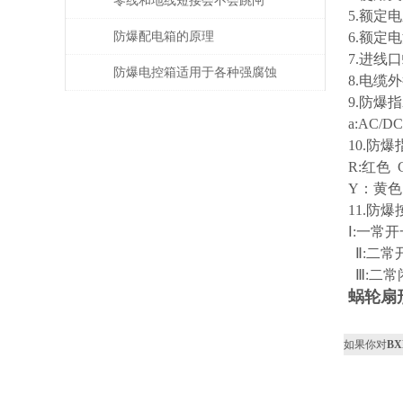
零线和地线短接会不会跳闸
5.额定电压
防爆配电箱的原理
6.额定电
7.进线口
防爆电控箱适用于各种强腐蚀
8.电缆外
9.防爆
爆炸环境
a:AC/D
10.防
R:红色
Y：黄
11.防
Ⅰ:一常
Ⅱ:二常
Ⅲ:二常
蜗轮扇
如果你对
B