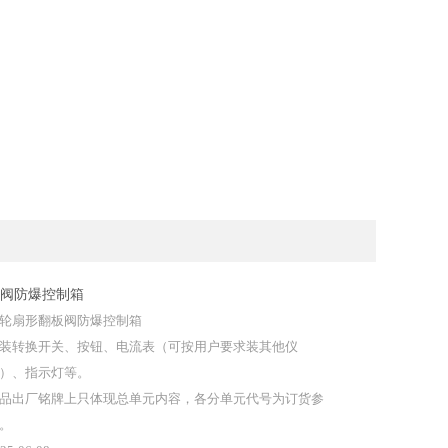
阀防爆控制箱
轮扇形翻板阀防爆控制箱
装转换开关、按钮、电流表（可按用户要求装其他仪
）、指示灯等。
品出厂铭牌上只体现总单元内容，各分单元代号为订货参
。