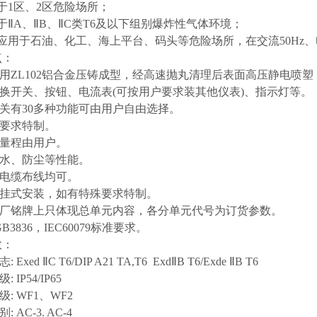
于1区、2区危险场所；
于ⅡA、ⅡB、ⅡC类T6及以下组别爆炸性气体环境；
应用于石油、化工、海上平台、码头等危险场所，在交流50Hz、
点：
采用ZL102铝合金压铸成型，经高速抛丸清理后表面高压静电喷
转换开关、按钮、电流表(可按用户要求装其他仪表)、指示灯等。
开关有30多种功能可由用户自由选择。
据要求特制。
表量程由用户。
防水、防尘等性能。
或电缆布线均可。
或挂式安装，如有特殊要求特制。
品出厂铭牌上只体现总单元内容，各分单元代号为订货参数。
GB3836，IEC60079标准要求。
数：
 Exed ⅡC T6/DIP A21 TA,T6 ExdⅡB T6/Exde ⅡB T6
 IP54/IP65
级: WF1、WF2
: AC-3. AC-4