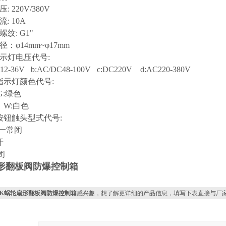
: 220V/380V
流: 10A
螺纹: G1"
径：φ14mm~φ17mm
指示灯电压代号:
C12-36V b:AC/DC48-100V c:DC220V d:AC220-380V
爆指示灯颜色代号:
 G:绿色
色 W:白色
爆按钮触头型式代号:
开一常闭
开
闭
形翻板阀防爆控制箱
XK蜗轮扇形翻板阀防爆控制箱
感兴趣，想了解更详细的产品信息，填写下表直接与厂