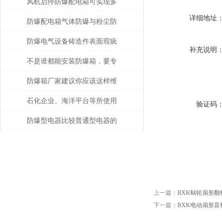
的注意事项
风机启停防爆配电箱可实现多
详细地址
种功能
防爆配电箱气体防爆与粉尘防
爆的差别
防爆电气设备铸造件表面瑕疵
补充说明
修复
不是谁都能安装防爆箱，要专
业人士才行
防爆箱厂家建议你应该这样维
护防爆类产品！
石化企业、海洋平台等所使用
验证码
的防爆电气设备注意事项
防爆型电器比较普通型电器的
优势
上一篇：
BXK蜗轮扇形
下一篇：
BXK电动扇形