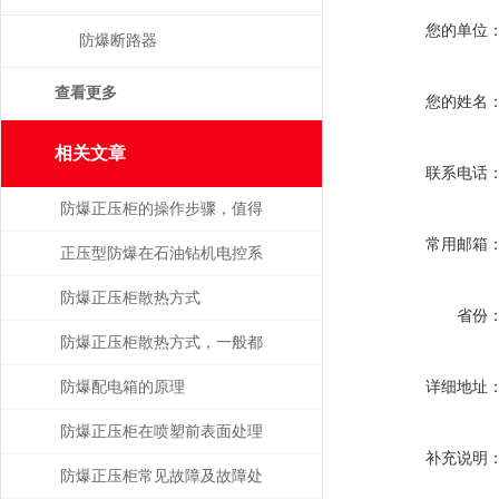
您的单位
防爆断路器
查看更多
您的姓名
相关文章
联系电话
防爆正压柜的操作步骤，值得
常用邮箱
了解一下
正压型防爆在石油钻机电控系
统中的应用
防爆正压柜散热方式
省份
防爆正压柜散热方式，一般都
采用哪几种？
防爆配电箱的原理
详细地址
防爆正压柜在喷塑前表面处理
补充说明
的重要性
防爆正压柜常见故障及故障处