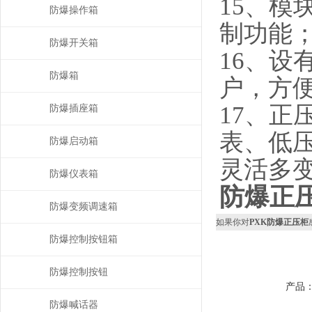
15、
防爆操作箱
制功能
防爆开关箱
16、
防爆箱
户，方
17、
防爆插座箱
表、低
防爆启动箱
灵活多
防爆仪表箱
防爆正
防爆变频调速箱
如果你对
PXK防爆正压柜
防爆控制按钮箱
防爆控制按钮
产品
防爆喊话器