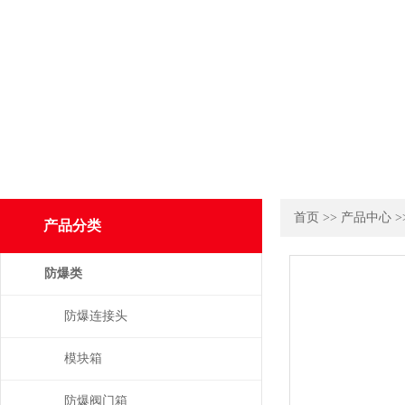
首页
>>
产品中心
>
产品分类
防爆类
防爆连接头
模块箱
防爆阀门箱