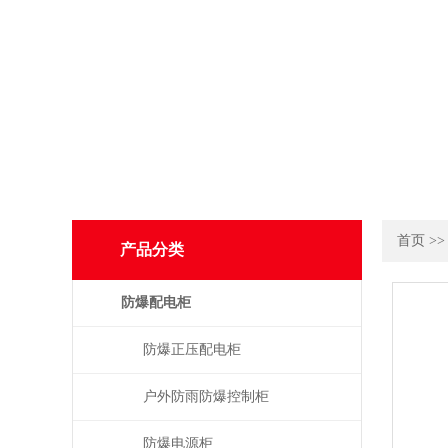
首页
>
产品分类
防爆配电柜
防爆正压配电柜
户外防雨防爆控制柜
防爆电源柜