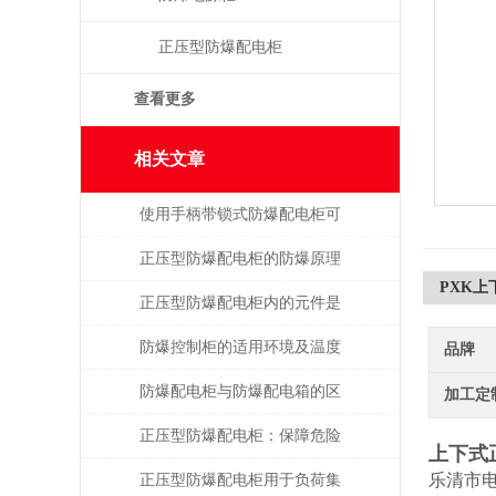
正压型防爆配电柜
查看更多
相关文章
使用手柄带锁式防爆配电柜可
保障安全，提高效率
正压型防爆配电柜的防爆原理
PXK
是什么
正压型防爆配电柜内的元件是
如何安装的
防爆控制柜的适用环境及温度
品牌
要求
防爆配电柜与防爆配电箱的区
加工定
别在那？
正压型防爆配电柜：保障危险
上下式
场所电气安全的利器
乐清市
正压型防爆配电柜用于负荷集