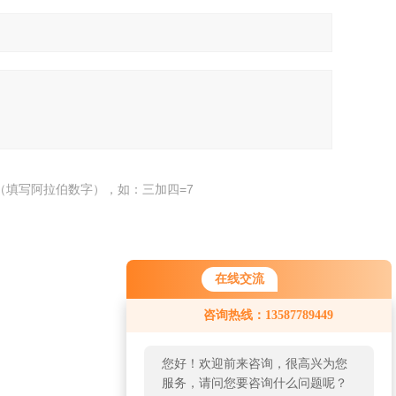
（填写阿拉伯数字），如：三加四=7
在线交流
咨询热线：13587789449
返回
您好！欢迎前来咨询，很高兴为您
服务，请问您要咨询什么问题呢？