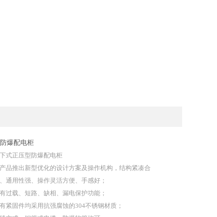
防爆配电柜
下式正压型防爆配电柜
产品推出新型优化的设计方案及操作机构，结构紧凑合
、通用性强、操作灵活方便、手感好；
有过载、短路、缺相、漏电保护功能；
有紧固件均采用抗强腐蚀的304不锈钢材质；