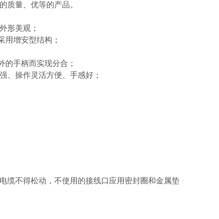
等的质量、优等的产品。
，外形美观；
采用增安型结构；
外的手柄而实现分合；
性强、操作灵活方便、手感好；
及电缆不得松动，不使用的接线口应用密封圈和金属垫