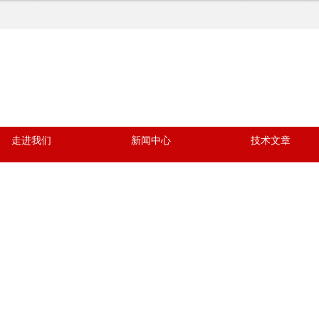
走进我们
新闻中心
技术文章