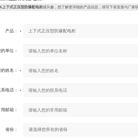
XK上下式正压型防爆配电柜
感兴趣，想了解更详细的产品信息，填写下表直接与厂家
产品：
您的单位：
您的姓名：
联系电话：
常用邮箱：
省份：