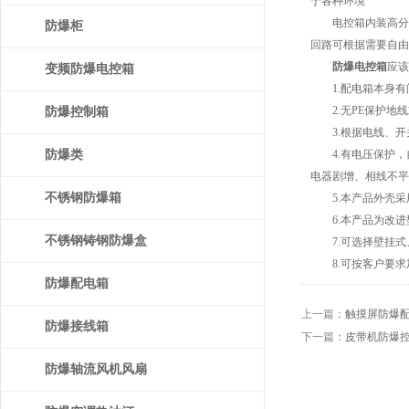
于各种环境
电控箱内装高分断
防爆柜
回路可根据需要自由
防爆电控箱
应该
变频防爆电控箱
1.配电箱本身有
2.无PE保护地线
防爆控制箱
3.根据电线、开
防爆类
4.有电压保护，自
电器剧增、相线不平
不锈钢防爆箱
5.本产品外壳采
6.本产品为改进
不锈钢铸钢防爆盒
7.可选择壁挂式
8.可按客户要求
防爆配电箱
上一篇：
触摸屏防爆
防爆接线箱
下一篇：
皮带机防爆
防爆轴流风机风扇