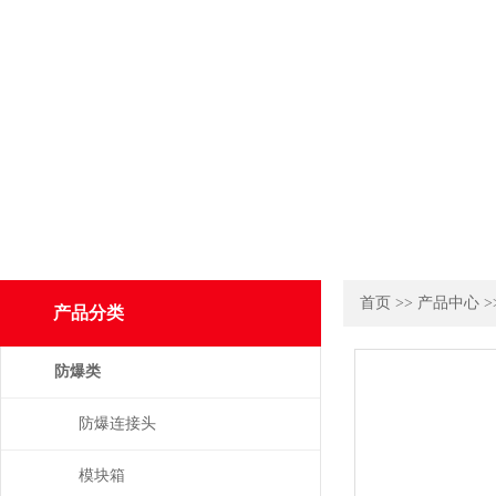
首页
>>
产品中心
>
产品分类
防爆类
防爆连接头
模块箱