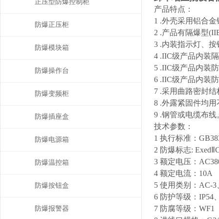
正压型防爆控制柜
产品特点：
1 .外壳采用铝
防爆正压柜
2 .产品有隔爆型
3 .内装指示灯
防爆模块箱
4 .IIC级产
5 .IIC级产品
防爆操作台
6 .IIC级产品内
7 .采用曲路密封
防爆变频柜
8 .外露紧固件均
9 .钢管或电缆布线
防爆插座盒
技术参数：
1 执行标准：GB3836.
防爆电源箱
2 防爆标志: ExedⅡC
3 额定电压：AC380/
防爆温控箱
4 额定电流：10A
5 使用类别：AC-3
防爆按钮盒
6 防护等级：IP54、
7 防腐等级：WF1
防爆报警器