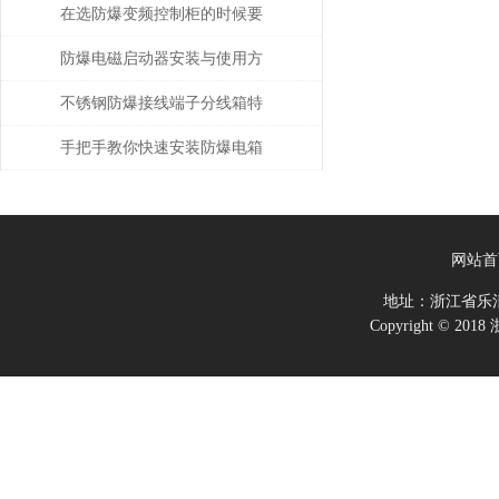
在选防爆变频控制柜的时候要
记住的3大原则
防爆电磁启动器安装与使用方
法
不锈钢防爆接线端子分线箱特
点分析
手把手教你快速安装防爆电箱
网站首
地址：浙江省乐
Copyright ©